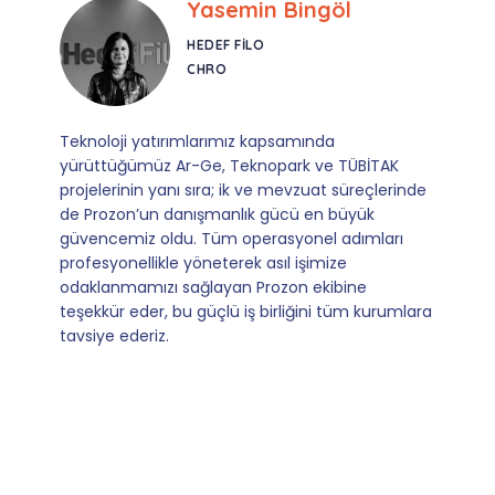
Ebru Kural
CORESYS
SATIŞ YÖNETICISI
Mevzuata uyum, başvuru ve izleme adımlarında
sağladıkları kusursuz yönlendirme sayesinde artık
operasyonlarımızı sıfır kaygı ve tam güvenle
yürütüyoruz. İş birliğimizi bizim için asıl değerli
kılan ise; ihtiyaç duyduğumuz her an ulaşılabilir
olmaları ve sorularımıza aldığımız hızlı geri
dönüşler.
Slide 4 of 9