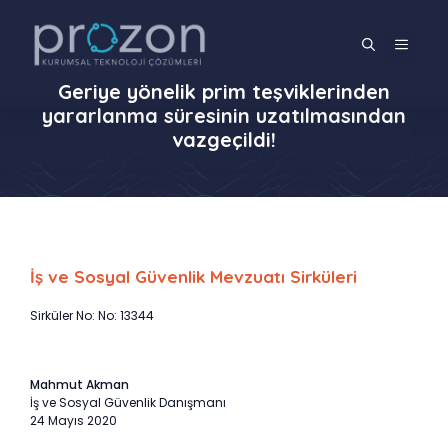
İçeriğe
atla
MENÜ
Geriye yönelik prim teşviklerinden
yararlanma süresinin uzatılmasından
vazgeçildi!
İş ve Sosyal Güvenlik Mevzuatı Sirküleri
Sirküler No: No: 13344
Mahmut Akman
İş ve Sosyal Güvenlik Danışmanı
24 Mayıs 2020