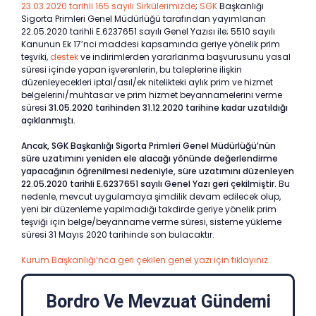
23.03.2020 tarihli 165 sayılı Sirkülerimizde
;
SGK
Başkanlığı
Sigorta Primleri Genel Müdürlüğü tarafından yayımlanan
22.05.2020 tarihli E.6237651 sayılı Genel Yazısı ile; 5510 sayılı
Kanunun Ek 17’nci maddesi kapsamında geriye yönelik prim
teşviki,
destek
ve indirimlerden yararlanma başvurusunu yasal
süresi içinde yapan işverenlerin, bu taleplerine ilişkin
düzenleyecekleri iptal/asıl/ek nitelikteki aylık prim ve hizmet
belgelerini/muhtasar ve prim hizmet beyannamelerini verme
süresi
31.05.2020 tarihinden 31.12.2020 tarihine kadar uzatıldığı
açıklanmıştı.
Ancak, SGK Başkanlığı Sigorta Primleri Genel Müdürlüğü’nün
süre uzatımını yeniden ele alacağı yönünde değerlendirme
yapacağının öğrenilmesi nedeniyle, süre uzatımını düzenleyen
22.05.2020 tarihli E.6237651 sayılı Genel Yazı geri çekilmiştir.
Bu
nedenle, mevcut uygulamaya şimdilik devam edilecek olup,
yeni bir düzenleme yapılmadığı takdirde geriye yönelik prim
teşviği için belge/beyanname verme süresi, sisteme yükleme
süresi 31 Mayıs 2020 tarihinde son bulacaktır.
Kurum Başkanlığı’nca geri çekilen genel yazı için tıklayınız.
Bordro Ve Mevzuat Gündemi