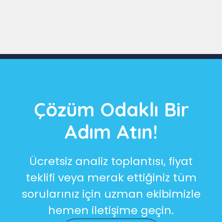
Slide 3 of 9
Çözüm Odaklı Bir
Adım Atın!
Ücretsiz analiz toplantısı, fiyat
teklifi veya merak ettiğiniz tüm
sorularınız için uzman ekibimizle
hemen iletişime geçin.