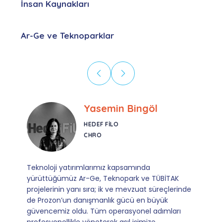
İnsan Kaynakları
Ar-Ge ve Teknoparklar
Ebru Kural
CORESYS
SATIŞ YÖNETICISI
Mevzuata uyum, başvuru ve izleme adımlarında
sağladıkları kusursuz yönlendirme sayesinde artık
operasyonlarımızı sıfır kaygı ve tam güvenle
yürütüyoruz. İş birliğimizi bizim için asıl değerli
kılan ise; ihtiyaç duyduğumuz her an ulaşılabilir