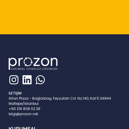
Slide 2 of 9
İLETİŞİM
Artan Plaza - Bağlarbaşı, Feyzullah Cd. No:140, Kat:5 34844
Maltepe/İstanbul
+90 216 808 02 39
bilgi@prozon.net
KURUMSAL