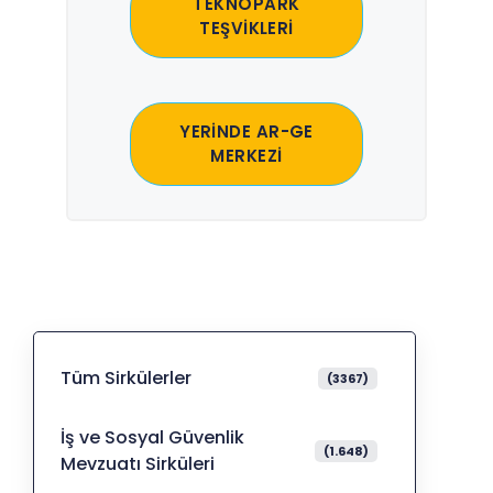
TEKNOPARK
TEŞVİKLERİ
YERİNDE AR-GE
MERKEZİ
Tüm Sirkülerler
(3367)
İş ve Sosyal Güvenlik
(1.648)
Mevzuatı Sirküleri