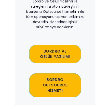
Bordro ve Özlük Yazılımı ile
süreçlerinizi otomatikleştirin.
İsterseniz Outsource hizmetimizle
tüm operasyonu uzman ekibimize
devredin, siz sadece işinizi
büyütmeye odaklanın.
BORDRO VE
ÖZLÜK YAZILIMI
BORDRO
OUTSOURCE
HİZMETİ