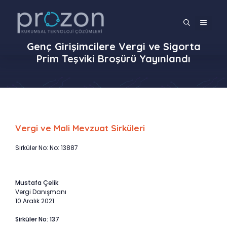
İçeriğe
atla
MENÜ
Genç Girişimcilere Vergi ve Sigorta
Prim Teşviki Broşürü Yayınlandı
Vergi ve Mali Mevzuat Sirküleri
Sirküler No: No: 13887
Mustafa Çelik
Vergi Danışmanı
10 Aralık 2021
Sirküler No: 137