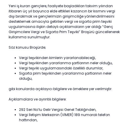
Yeni iş kuran gençlere, faaliyete başladıkları takvim yılından
itibaren üç yıl boyunca elde ettikleri kazancın bir kısmını vergi
dışı bırakmak ve gençlerimizin girişimciliğe yönlendirilmesini
desteklemek amacıyla getirilen vergi ve sigorta prim teşviki
uygulamasına ilişkin detaylı açıklamaların yer aldığı “Genç
Girişimcilere Vergi ve Sigorta Prim Teşviki” Broşürü güncellenerek
kullanıma sunulmuştur.
Söz konusu Broşürde;
Vergi teşvikinden kimlerin yararlanabileceği,
Vergi teşvikinden yararlanma şartlarının neler olduğu,
Vergi teşviki uygulamasındaki özellikli durumlar,
Sigorta prim teşvikinden yararlanma şartlarının neler
olduğu,
gibi konularda açıklayıcı bilgilere ve örneklere yer verilmiştir.
Açıklamalara ve ayrıntılı bilgilere:
292 Seri No’lu Gelir Vergisi Genel Tebliğinden,
Vergi İletişim Merkezinin (VİMER) 189 numaralı telefon
hattından,