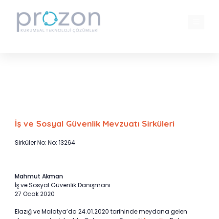
İçeriğe
atla
MENÜ
Elazığ ve Malatya’da SGK Prim Ödeme
Süresi 30 Nisana Kadar Uzatıldı
İş ve Sosyal Güvenlik Mevzuatı Sirküleri
Sirküler No: No: 13264
Mahmut Akman
İş ve Sosyal Güvenlik Danışmanı
27 Ocak 2020
Elazığ ve Malatya’da 24.01.2020 tarihinde meydana gelen