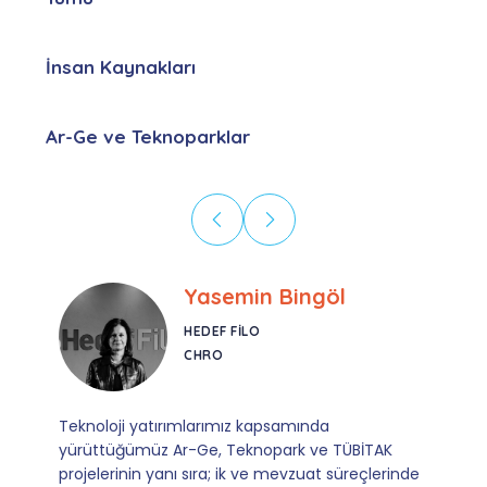
İnsan Kaynakları
Ar-Ge ve Teknoparklar
Ebru Kural
CORESYS
SATIŞ YÖNETICISI
Mevzuata uyum, başvuru ve izleme adımlarında
sağladıkları kusursuz yönlendirme sayesinde artık
operasyonlarımızı sıfır kaygı ve tam güvenle