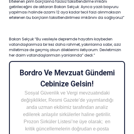
Ertelenen prim borçlarına faizsiz taksitlendirme imkânı
getirileceğini de aktaran Bakan Selçuk: Ayrıca yazılı başvuru
yapılması halinde azami 12 aya kadar tecil faizi alınmaksızın
ertelenen bu borçların taksitlendirilmesi imkânını da sağlıyoruz”
Bakan Selçuk “Bu vesileyle depremde hayatını kaybeden
vatandaşlarımıza bir kez daha rahmet, yakınlarına sabır, aziz
milletimize de geçmiş olsun dileklerimi iletiyorum. Devletimizin
her daim vatandaşlarımızın yanlarında” dedi.”
Bordro Ve Mevzuat Gündemi
Cebinize Gelsin!
Sosyal Güvenlik ve Vergi mevzuatındaki
değişiklikler, Resmi Gazete’de yayımlandığı
anda uzman ekibimiz tarafından analiz
edilerek anlaşılır sirkülerler haline getirilir.
Prozon Sirküler Listesi’ne üye olarak; en
kritik güncellemelerin doğrudan e-posta