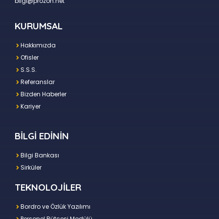
bilgi@prozon.net
KURUMSAL
Hakkımızda
Ofisler
S.S.S.
Referanslar
Bizden Haberler
Kariyer
BİLGİ EDİNİN
Bilgi Bankası
Sirküler
TEKNOLOJİLER
Bordro ve Özlük Yazılımı
Personel Bütçesi Modülü