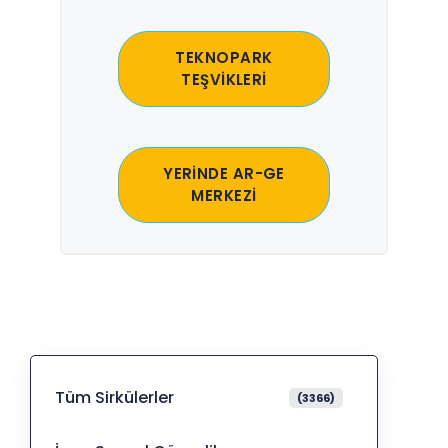
TEKNOPARK
TEŞVİKLERİ
YERİNDE AR-GE
MERKEZİ
Tüm Sirkülerler
(3366)