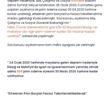
deprem nedeniyle; Aile, Çalışma ve Sosyal
Hizmetler
Bakanı
Zehra Zümrüt Selçuk tarafından 25 Ocak 2020, Cumartesi günü
yapılan açıklama ile prim ödeme süresi 30.04.2020 tarihine
kadar uzatıldığı, ertelenen prim borçlarına faizsiz taksitlendirme
imkânı getirildiği ifade edilmiştir. Söz konusu açıklama Aile,
Çalışma ve Sosyal Güvenlik Bakanlığı’nın “
https://www.ailevecalisma.gov.tr/tr-tr/duyurular/elazig-ve-
malatya-da-sgk-prim-odeme-suresi-30-nisana-kadar-
uzatildi/
” adresinde yapılmıştır.
Söz konusu açıklamanın tam metni aşağıda yer verilmiştir.
“ 24 Ocak 2020 tarihinde meydana gelen deprem nedeniyle
Elazığ ve Malatya’da işyeri ve işverenlerimizin yanında olmak
adına
SGK
prim ödeme süresini 30 Nisan 2020 tarihine kadar
uzatıyoruz.
“Ertelenen Prim Borçları Faizsiz Taksitlendirilebilecek”