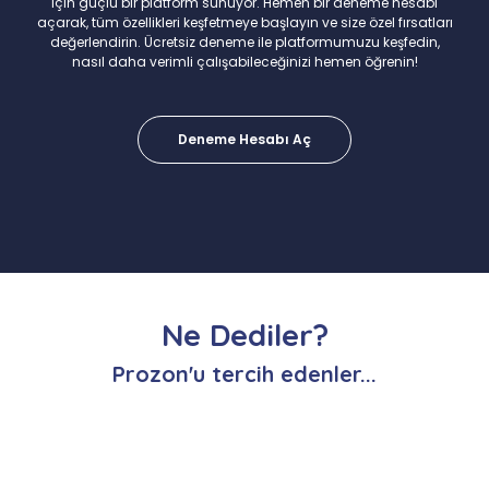
için güçlü bir platform sunuyor. Hemen bir deneme hesabı
açarak, tüm özellikleri keşfetmeye başlayın ve size özel fırsatları
değerlendirin. Ücretsiz deneme ile platformumuzu keşfedin,
nasıl daha verimli çalışabileceğinizi hemen öğrenin!
Deneme Hesabı Aç
Ne Dediler?
Prozon'u tercih edenler...