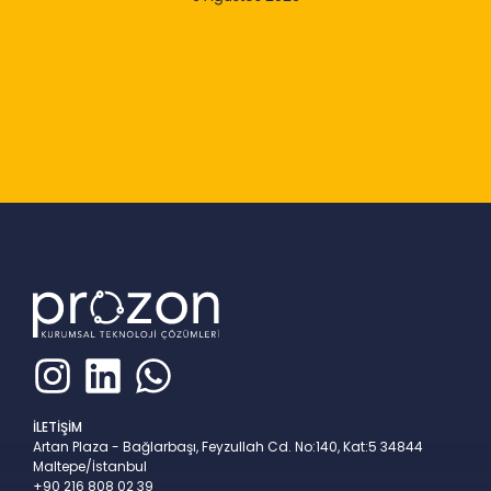
Slide 2 of 9
İLETİŞİM
Artan Plaza - Bağlarbaşı, Feyzullah Cd. No:140, Kat:5 34844
Maltepe/İstanbul
+90 216 808 02 39