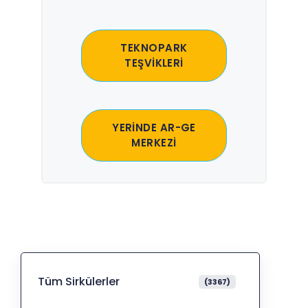
TEKNOPARK
TEŞVİKLERİ
YERİNDE AR-GE
MERKEZİ
Tüm Sirkülerler
(3367)