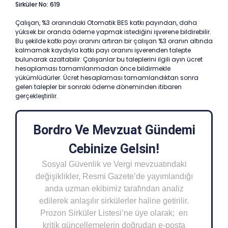
Sirküler No: 619
Çalışan, %3 oranındaki Otomatik BES katkı payından, daha
yüksek bir oranda ödeme yapmak istediğini işverene bildirebilir.
Bu şekilde katkı payı oranını artıran bir çalışan %3 oranın altında
kalmamak kaydıyla katkı payı oranını işverenden talepte
bulunarak azaltabilir. Çalışanlar bu taleplerini ilgili ayın ücret
hesaplaması tamamlanmadan önce bildirmekle
yükümlüdürler. Ücret hesaplaması tamamlandıktan sonra
gelen talepler bir sonraki ödeme döneminden itibaren
gerçekleştirilir.
Bordro Ve Mevzuat Gündemi
Cebinize Gelsin!
Sosyal Güvenlik ve Vergi mevzuatındaki
değişiklikler, Resmi Gazete’de yayımlandığı
anda uzman ekibimiz tarafından analiz
edilerek anlaşılır sirkülerler haline getirilir.
Prozon Sirküler Listesi’ne üye olarak; en
kritik güncellemelerin doğrudan e-posta