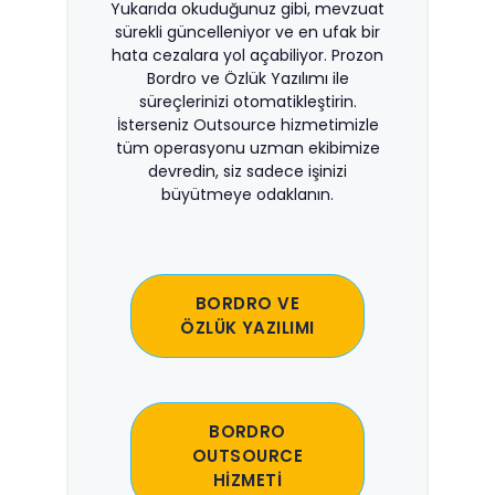
Yukarıda okuduğunuz gibi, mevzuat
sürekli güncelleniyor ve en ufak bir
hata cezalara yol açabiliyor. Prozon
Bordro ve Özlük Yazılımı ile
süreçlerinizi otomatikleştirin.
İsterseniz Outsource hizmetimizle
tüm operasyonu uzman ekibimize
devredin, siz sadece işinizi
büyütmeye odaklanın.
BORDRO VE
ÖZLÜK YAZILIMI
BORDRO
OUTSOURCE
HİZMETİ