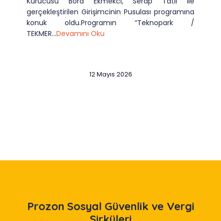
Kurucusu Bora Ekmekci, Serap Tatlı ile
gerçekleştirilen Girişimcinin Pusulası programına
konuk oldu.Programın “Teknopark /
TEKMER...
Devamını Oku
12 Mayıs 2026
Slide 2 of 12
Prozon
Sosyal Güvenlik ve Vergi
Sirküleri