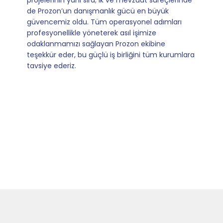
operasyonlarımızı sıfır kaygı ve tam güvenle
yürütüyoruz. İş birliğimizi bizim için asıl değerli
kılan ise; ihtiyaç duyduğumuz her an ulaşılabilir
olmaları ve sorularımıza aldığımız hızlı geri
dönüşler.
Slide 4 of 9