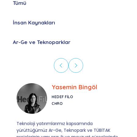
Tümü
İnsan Kaynakları
Ar-Ge ve Teknoparklar
Ebru Kural
CORESYS
SATIŞ YÖNETICISI
Mevzuata uyum, başvuru ve izleme adımlarında
sağladıkları kusursuz yönlendirme sayesinde artık