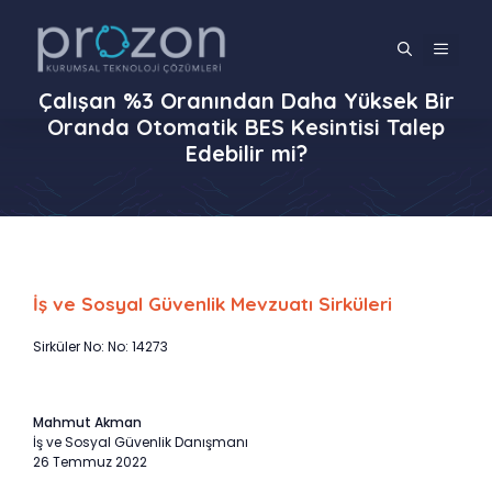
İçeriğe
atla
MENÜ
Çalışan %3 Oranından Daha Yüksek Bir
Oranda Otomatik BES Kesintisi Talep
Edebilir mi?
İş ve Sosyal Güvenlik Mevzuatı Sirküleri
Sirküler No: No: 14273
Mahmut Akman
İş ve Sosyal Güvenlik Danışmanı
26 Temmuz 2022