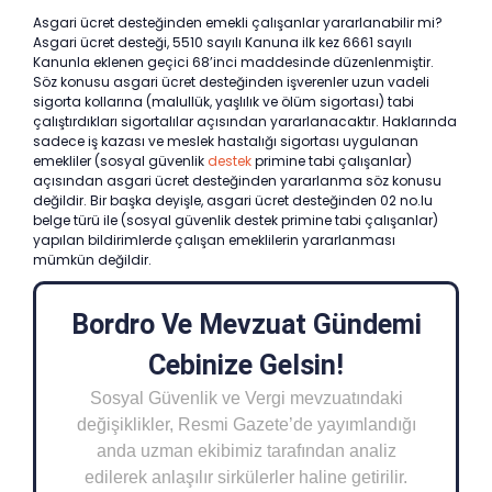
Asgari ücret desteğinden emekli çalışanlar yararlanabilir mi?
Asgari ücret desteği, 5510 sayılı Kanuna ilk kez 6661 sayılı
Kanunla eklenen geçici 68’inci maddesinde düzenlenmiştir.
Söz konusu asgari ücret desteğinden işverenler uzun vadeli
sigorta kollarına (malullük, yaşlılık ve ölüm sigortası) tabi
çalıştırdıkları sigortalılar açısından yararlanacaktır. Haklarında
sadece iş kazası ve meslek hastalığı sigortası uygulanan
emekliler (sosyal güvenlik
destek
primine tabi çalışanlar)
açısından asgari ücret desteğinden yararlanma söz konusu
değildir. Bir başka deyişle, asgari ücret desteğinden 02 no.lu
belge türü ile (sosyal güvenlik destek primine tabi çalışanlar)
yapılan bildirimlerde çalışan emeklilerin yararlanması
mümkün değildir.
Bordro Ve Mevzuat Gündemi
Cebinize Gelsin!
Sosyal Güvenlik ve Vergi mevzuatındaki
değişiklikler, Resmi Gazete’de yayımlandığı
anda uzman ekibimiz tarafından analiz
edilerek anlaşılır sirkülerler haline getirilir.