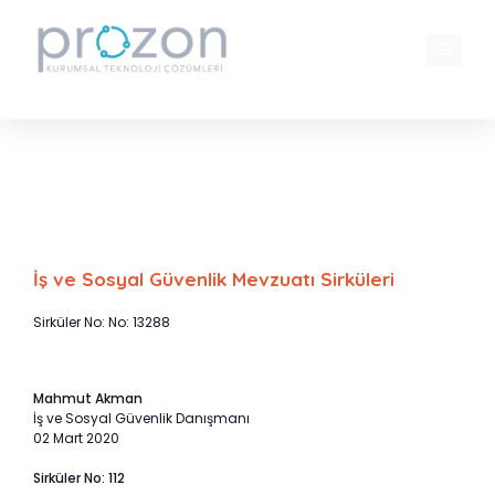
İçeriğe
atla
MENÜ
Asgari ücret desteğinden emekli
çalışanlar yararlanabilir mi?
İş ve Sosyal Güvenlik Mevzuatı Sirküleri
Sirküler No: No: 13288
Mahmut Akman
İş ve Sosyal Güvenlik Danışmanı
02 Mart 2020
Sirküler No: 112