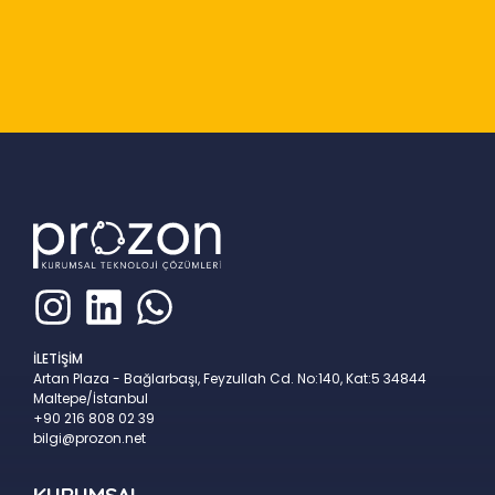
Slide 3 of 9
İLETİŞİM
Artan Plaza - Bağlarbaşı, Feyzullah Cd. No:140, Kat:5 34844
Maltepe/İstanbul
+90 216 808 02 39
bilgi@prozon.net