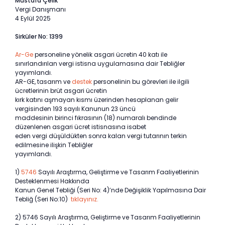
Mustafa Çelik
Vergi Danışmanı
4 Eylül 2025
Sirküler No: 1399
Ar-Ge
personeline yönelik asgari ücretin 40 katı ile
sınırlandırılan vergi istisna uygulamasına dair Tebliğler
yayımlandı.
AR-GE, tasarım ve
destek
personelinin bu görevleri ile ilgili
ücretlerinin brüt asgari ücretin
kırk katını aşmayan kısmı üzerinden hesaplanan gelir
vergisinden 193 sayılı Kanunun 23 üncü
maddesinin birinci fıkrasının (18) numaralı bendinde
düzenlenen asgari ücret istisnasına isabet
eden vergi düşüldükten sonra kalan vergi tutarının terkin
edilmesine ilişkin Tebliğler
yayımlandı.
1)
5746
Sayılı Araştırma, Geliştirme ve Tasarım Faaliyetlerinin
Desteklenmesi Hakkında
Kanun Genel Tebliği (Seri No: 4)’nde Değişiklik Yapılmasına Dair
Tebliğ (Seri No:10)
tıklayınız.
2) 5746 Sayılı Araştırma, Geliştirme ve Tasarım Faaliyetlerinin