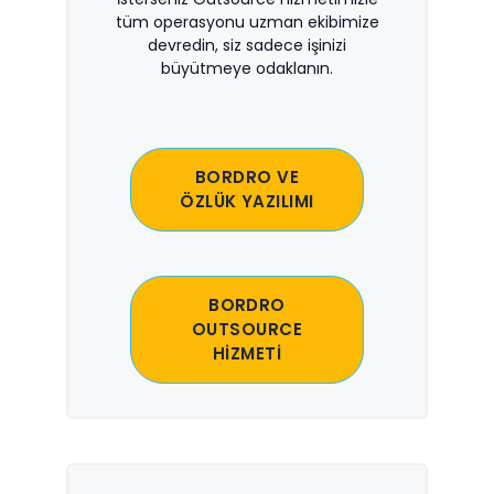
tüm operasyonu uzman ekibimize
devredin, siz sadece işinizi
büyütmeye odaklanın.
BORDRO VE
ÖZLÜK YAZILIMI
BORDRO
OUTSOURCE
HİZMETİ