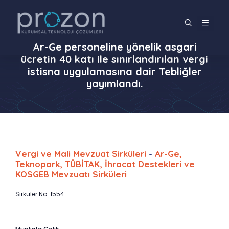
İçeriğe
atla
MENÜ
Ar-Ge personeline yönelik asgari
ücretin 40 katı ile sınırlandırılan vergi
istisna uygulamasına dair Tebliğler
yayımlandı.
Vergi ve Mali Mevzuat Sirküleri
-
Ar-Ge,
Teknopark, TÜBİTAK, İhracat Destekleri ve
KOSGEB Mevzuatı Sirküleri
Sirküler No: 1554