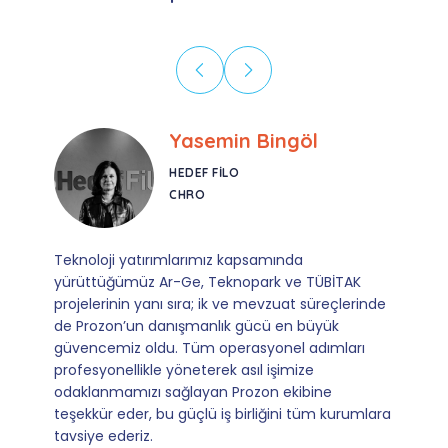
Ebru Kural
CORESYS
SATIŞ YÖNETICISI
Mevzuata uyum, başvuru ve izleme adımlarında
sağladıkları kusursuz yönlendirme sayesinde artık
operasyonlarımızı sıfır kaygı ve tam güvenle
yürütüyoruz. İş birliğimizi bizim için asıl değerli
kılan ise; ihtiyaç duyduğumuz her an ulaşılabilir
olmaları ve sorularımıza aldığımız hızlı geri
dönüşler.