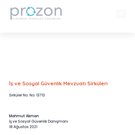
İçeriğe
atla
MENÜ
Antalya, Muğla, Mersin, Adana ve
Osmaniye İllerinde Fatura Teslim Süresi
Uzatıldı
İş ve Sosyal Güvenlik Mevzuatı Sirküleri
Sirküler No: No: 13713
Mahmut Akman
İş ve Sosyal Güvenlik Danışmanı
18 Ağustos 2021