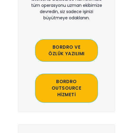
tüm operasyonu uzman ekibimize
devredin, siz sadece işinizi
büyütmeye odaklanın.
BORDRO VE
ÖZLÜK YAZILIMI
BORDRO
OUTSOURCE
HİZMETİ