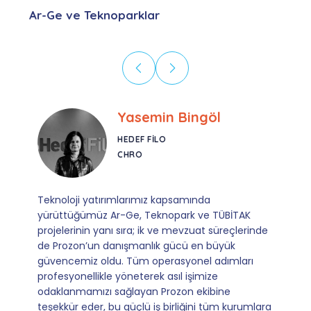
Ar-Ge ve Teknoparklar
Ebru Kural
CORESYS
SATIŞ YÖNETICISI
Mevzuata uyum, başvuru ve izleme adımlarında
sağladıkları kusursuz yönlendirme sayesinde artık
operasyonlarımızı sıfır kaygı ve tam güvenle
yürütüyoruz. İş birliğimizi bizim için asıl değerli
kılan ise; ihtiyaç duyduğumuz her an ulaşılabilir
olmaları ve sorularımıza aldığımız hızlı geri
dönüşler.