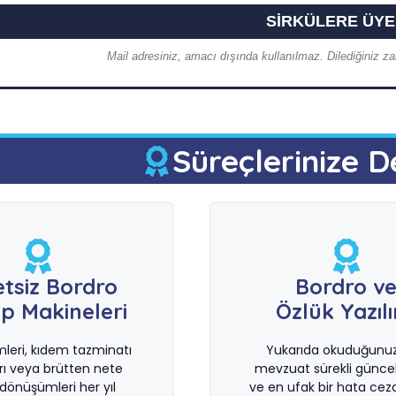
Mail adresiniz, amacı dışında kullanılmaz. Dilediğiniz zam
Süreçlerinize D
etsiz Bordro
Bordro v
p Makineleri
Özlük Yazıl
imleri, kıdem tazminatı
Yukarıda okuduğunuz 
rı veya brütten nete
mevzuat sürekli güncel
önüşümleri her yıl
ve en ufak bir hata ceza