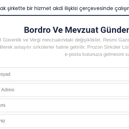
ak şirkette bir hizmet akdi ilişkisi çerçevesinde çalış
Bordro Ve Mevzuat Gündem
 Güvenlik ve Vergi mevzuatındaki değişiklikler, Resmi Gaz
ilerek anlaşılır sirkülerler haline getirilir. Prozon Sirküler 
e-posta kutunuza gelmesini sağ