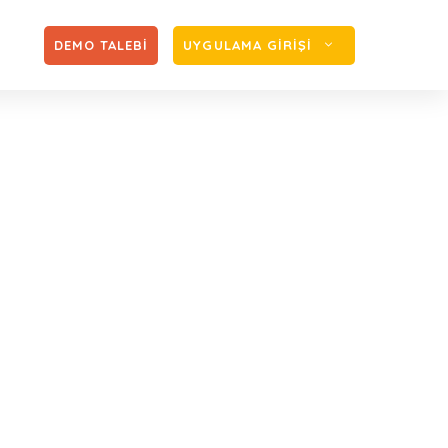
Zİ
DEMO TALEBİ
UYGULAMA GİRİŞİ
i olmayan ortağın
irket yönetim kurulu üyesi olmayan ortağın
ığı