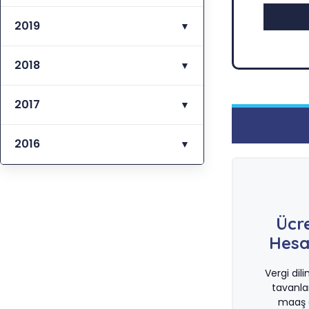
2019
▼
2018
▼
2017
▼
2016
▼
Ücr
Hesa
Vergi dil
tavanla
maaş d