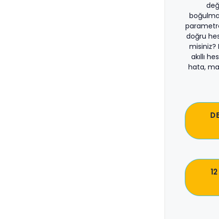
değ
boğulma
parametre
doğru he
misiniz?
akıllı he
hata, ma
D
12