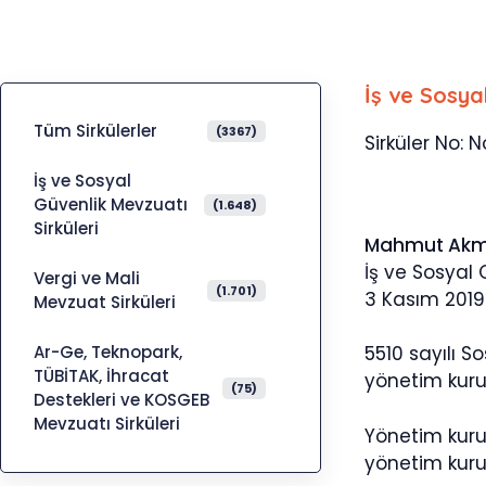
İş ve Sosya
Tüm Sirkülerler
(3367)
Sirküler No: N
İş ve Sosyal
Güvenlik Mevzuatı
(1.648)
Sirküleri
Mahmut Ak
İş ve Sosyal
Vergi ve Mali
(1.701)
3 Kasım 2019
Mevzuat Sirküleri
Ar-Ge, Teknopark,
5510 sayılı 
TÜBİTAK, İhracat
yönetim kurul
(75)
Destekleri ve KOSGEB
Mevzuatı Sirküleri
Yönetim kuru
yönetim kurul