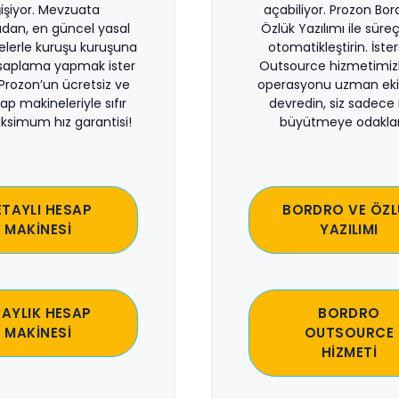
işiyor. Mevzuata
açabiliyor. Prozon Bor
dan, en güncel yasal
Özlük Yazılımı ile süreçl
lerle kuruşu kuruşuna
otomatikleştirin. İste
saplama yapmak ister
Outsource hizmetimiz
 Prozon’un ücretsiz ve
operasyonu uzman eki
sap makineleriyle sıfır
devredin, siz sadece i
ksimum hız garantisi!
büyütmeye odaklan
ETAYLI HESAP
BORDRO VE ÖZL
MAKİNESİ
YAZILIMI
 AYLIK HESAP
BORDRO
MAKİNESİ
OUTSOURCE
HİZMETİ