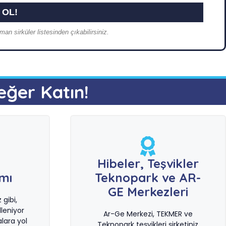
an sirküler listesinden çıkabilirsiniz.
eğer Katın!
e
Hibeler, Teşvikler
ımı
Teknopark ve AR-
GE Merkezleri
gibi,
leniyor
Ar-Ge Merkezi, TEKMER ve
lara yol
Teknopark teşvikleri şirketiniz