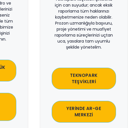
dro ve
için can suyudur; ancak eksik
erinizi
raporlama tüm haklarınızı
rseniz
kaybetmenize neden olabilir.
le tüm
Prozon uzmanlığıyla başvuru,
bimize
proje yönetimi ve muafiyet
şinizi
raporlama süreçlerinizi uçtan
ın.
uca, yasalara tam uyumlu
şekilde yönetelim.
ÜK
TEKNOPARK
TEŞVİKLERİ
YERİNDE AR-GE
MERKEZİ