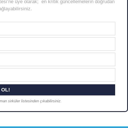
Listesi’ne üye olarak; en kritik güncellemelerin doğrudan
layabilirsiniz.
an sirküler listesinden çıkabilirsiniz.