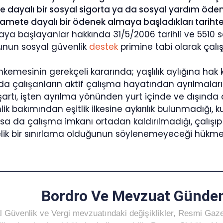
 dayalı bir sosyal sigorta ya da sosyal yardım ödeneğ
amete dayalı bir ödenek almaya başladıkları tarihten 
ya başlayanlar hakkında 31/5/2006 tarihli ve 5510 say
nun sosyal güvenlik
destek
primine tabi olarak çalış
emesinin gerekçeli kararında; yaşlılık aylığına hak
nda çalışanların aktif çalışma hayatından ayrılmalar
şartı, işten ayrılma yönünden yurt içinde ve dışında
ik bakımından eşitlik ilkesine aykırılık bulunmadığı, k
a da çalışma imkanı ortadan kaldırılmadığı, çalışıp 
lik bir sınırlama olduğunun söylenemeyeceği hükme
Bordro Ve Mevzuat Gündem
 Güvenlik ve Vergi mevzuatındaki değişiklikler, Resmi Gaz