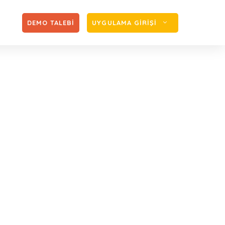
Zİ
DEMO TALEBİ
UYGULAMA GİRİŞİ
rçlanmada Yurda
rar Çalışmada
ykırı Bulmadı.
nmada Yurda Kesin Dönülmüş Olmasını ve Tekrar
sa’ya Aykırı Bulmadı.