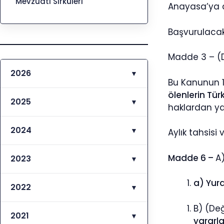
Mevzuatı Sirküleri
Anayasa’ya ay
Başvurulacak
Madde 3 – (D
2026
▼
Bu Kanunun 1
ölenlerin Tür
2025
▼
haklardan yar
2024
▼
Aylık tahsisi
Madde 6 –
A)
2023
▼
a) Yur
2022
▼
B) (Değ
2021
▼
yararla