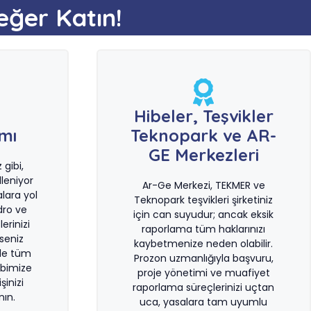
eğer Katın!
e
Hibeler, Teşvikler
ımı
Teknopark ve AR-
GE Merkezleri
gibi,
leniyor
Ar-Ge Merkezi, TEKMER ve
lara yol
Teknopark teşvikleri şirketiniz
dro ve
için can suyudur; ancak eksik
erinizi
raporlama tüm haklarınızı
rseniz
kaybetmenize neden olabilir.
le tüm
Prozon uzmanlığıyla başvuru,
bimize
proje yönetimi ve muafiyet
şinizi
raporlama süreçlerinizi uçtan
ın.
uca, yasalara tam uyumlu