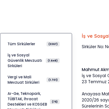
İş ve Sosya
Tüm Sirkülerler
(3367)
Sirküler No: N
İş ve Sosyal
Güvenlik Mevzuatı
(1.648)
Sirküleri
Mahmut Ak
İş ve Sosyal
Vergi ve Mali
(1.701)
23 Temmuz 
Mevzuat Sirküleri
Ar-Ge, Teknopark,
Anayasa Mahke
TÜBİTAK, İhracat
2020/26 sayıl
(75)
Destekleri ve KOSGEB
Sürelerinin S