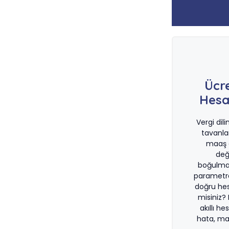
Ücr
Hesa
Vergi dil
tavanla
maaş d
değ
boğulma
parametre
doğru he
misiniz?
akıllı he
hata, ma