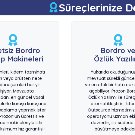
Süreçlerinize D
etsiz Bordro
Bordro v
p Makineleri
Özlük Yazıl
imleri, kıdem tazminatı
Yukarıda okuduğunuz 
rı veya brütten nete
mevzuat sürekli güncel
önüşümleri her yıl
ve en ufak bir hata ceza
işiyor. Mevzuata
açabiliyor. Prozon Bor
dan, en güncel yasal
Özlük Yazılımı ile süreçl
lerle kuruşu kuruşuna
otomatikleştirin. İste
saplama yapmak ister
Outsource hizmetimiz
 Prozon’un ücretsiz ve
operasyonu uzman eki
sap makineleriyle sıfır
devredin, siz sadece i
ksimum hız garantisi!
büyütmeye odaklan