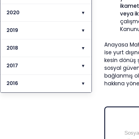
ikamete
2020
▼
veya ik
çalışma
Kanunu
2019
▼
Anayasa Mahk
2018
▼
ise yurt dışı
kesin dönüş 
2017
▼
sosyal güvenl
bağlanmış ols
2016
hakkına yöne
▼
Sosyal