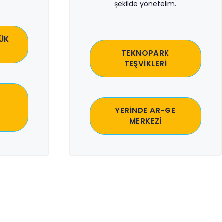
şekilde yönetelim.
ÜK
TEKNOPARK
TEŞVİKLERİ
YERİNDE AR-GE
MERKEZİ