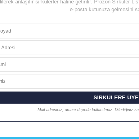
ilerek anlaşılır sirkülerler haline getirilir. Prozon Sirküler 
e-posta kutunuza gelmesini sağ
Mail adresiniz, amacı dışında kullanılmaz. Dilediğiniz zam