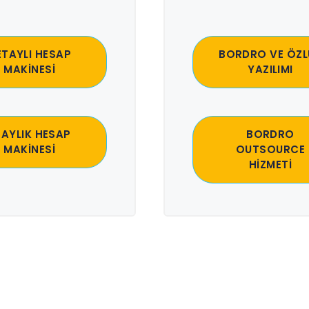
ETAYLI HESAP
BORDRO VE ÖZL
MAKİNESİ
YAZILIMI
 AYLIK HESAP
BORDRO
MAKİNESİ
OUTSOURCE
HİZMETİ