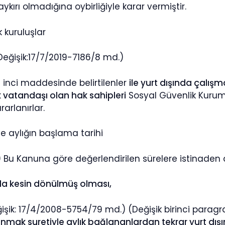
kırı olmadığına oybirliğiyle karar vermiştir.
 kuruluşlar
eğişik:17/7/2019-7186/8 md.)
 inci maddesinde belirtilenler
ile yurt dışında çalı
k vatandaşı olan hak sahipleri
Sosyal Güvenlik Kurum
arlanırlar.
 ve aylığın başlama tarihi
 Bu Kanuna göre değerlendirilen sürelere istinaden ay
da kesin dönülmüş olması,
işik: 17/4/2008-5754/79 md.) (Değişik birinci paragr
nmak suretiyle aylık bağlananlardan tekrar yurt dış