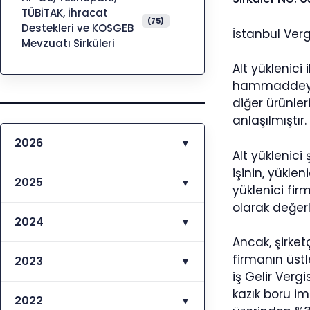
TÜBİTAK, İhracat
(75)
Destekleri ve KOSGEB
İstanbul Verg
Mevzuatı Sirküleri
Alt yüklenici
hammaddeyi ku
diğer ürünler
anlaşılmıştır.
2026
▼
Alt yüklenici
işinin, yükle
2025
▼
yüklenici fir
olarak değer
2024
▼
Ancak, şirket
firmanın üstl
2023
▼
iş Gelir Ver
kazık boru im
2022
▼