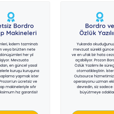
etsiz Bordro
Bordro v
p Makineleri
Özlük Yazıl
imleri, kıdem tazminatı
Yukarıda okuduğunuz 
rı veya brütten nete
mevzuat sürekli güncel
önüşümleri her yıl
ve en ufak bir hata ceza
işiyor. Mevzuata
açabiliyor. Prozon Bor
dan, en güncel yasal
Özlük Yazılımı ile süreçl
lerle kuruşu kuruşuna
otomatikleştirin. İste
saplama yapmak ister
Outsource hizmetimiz
 Prozon’un ücretsiz ve
operasyonu uzman eki
sap makineleriyle sıfır
devredin, siz sadece i
ksimum hız garantisi!
büyütmeye odaklan