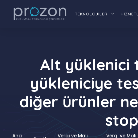
İçeriğe
atla
TEKNOLOJİLER
HİZMET
Alt yüklenici
yükleniciye te
diğer ürünler n
stop
Ana
Vergi ve Mali
Vergi ve Mali