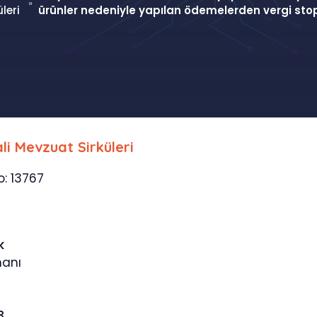
»
leri
ürünler nedeniyle yapılan ödemelerden vergi sto
li Mevzuat Sirküleri
o: 13767
k
manı
3