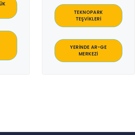
ÜK
TEKNOPARK
TEŞVİKLERİ
YERİNDE AR-GE
MERKEZİ