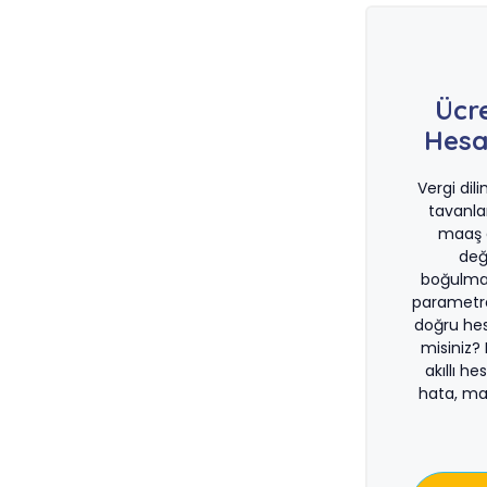
Ücr
Hesa
Vergi dil
tavanla
maaş d
değ
boğulma
parametre
doğru he
misiniz?
akıllı he
hata, ma