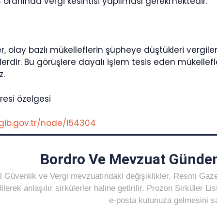
 oranında vergi kesintisi yapılması gerekmektedir.
, olay bazlı mükelleflerin şüpheye düştükleri vergil
lerdir. Bu görüşlere dayalı işlem tesis eden mükellef
.
resi özelgesi
gib.gov.tr/node/154304
Bordro Ve Mevzuat Gündem
 Güvenlik ve Vergi mevzuatındaki değişiklikler, Resmi Gaz
ilerek anlaşılır sirkülerler haline getirilir. Prozon Sirküler 
e-posta kutunuza gelmesini sağ