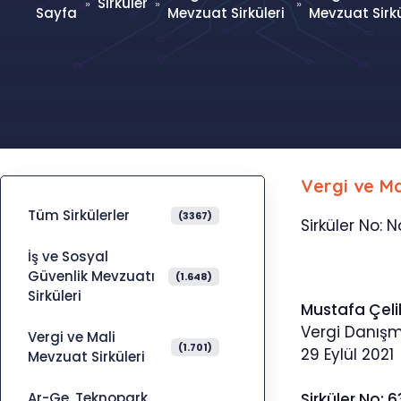
Sirküler
»
»
»
Sayfa
Mevzuat Sirküleri
Mevzuat Sirkü
Vergi ve Ma
Tüm Sirkülerler
(3367)
Sirküler No: N
İş ve Sosyal
Güvenlik Mevzuatı
(1.648)
Sirküleri
Mustafa Çeli
Vergi Danış
Vergi ve Mali
(1.701)
29 Eylül 2021
Mevzuat Sirküleri
Ar-Ge, Teknopark,
Sirküler No: 6