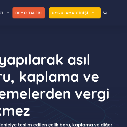
Zİ
DEMO TALEBİ
UYGULAMA GİRİŞİ
yapılarak asıl
oru, kaplama ve
demelerden vergi
ekmez
kleniciye teslim edilen çelik boru, kaplama ve diğer