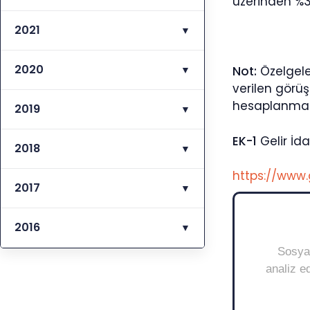
üzerinden %3
2021
▼
2020
▼
Not:
Özelgeler
verilen görüş
hesaplanmaz
2019
▼
EK-1
Gelir İda
2018
▼
https://www.
2017
▼
2016
▼
Sosyal
analiz ed