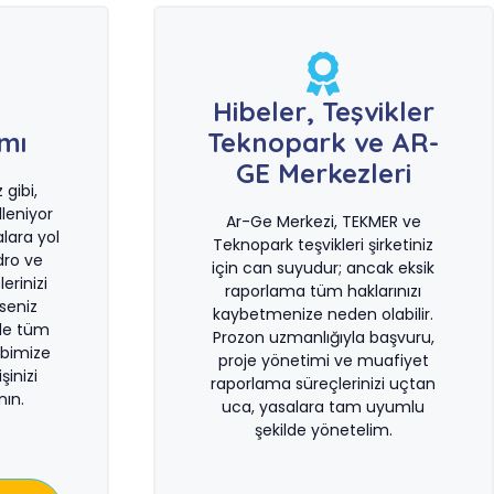
e
Hibeler, Teşvikler
ımı
Teknopark ve AR-
GE Merkezleri
gibi,
leniyor
Ar-Ge Merkezi, TEKMER ve
lara yol
Teknopark teşvikleri şirketiniz
dro ve
için can suyudur; ancak eksik
erinizi
raporlama tüm haklarınızı
rseniz
kaybetmenize neden olabilir.
le tüm
Prozon uzmanlığıyla başvuru,
bimize
proje yönetimi ve muafiyet
şinizi
raporlama süreçlerinizi uçtan
ın.
uca, yasalara tam uyumlu
şekilde yönetelim.