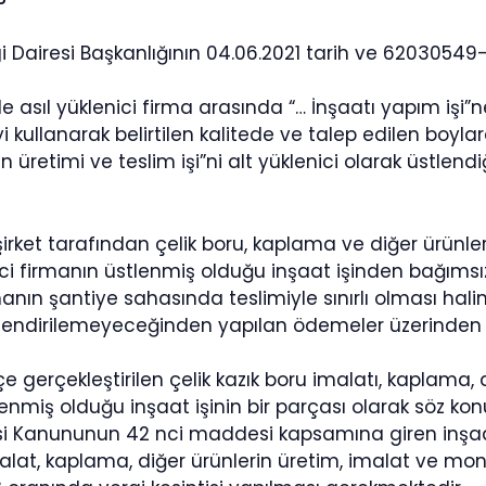
i Dairesi Başkanlığının 04.06.2021 tarih ve 62030549
 ile asıl yüklenici firma arasında “… İnşaatı yapım işi”
llanarak belirtilen kalitede ve talep edilen boylard
in üretimi ve teslim işi”ni alt yüklenici olarak üstlen
 şirket tarafından çelik boru, kaplama ve diğer ürünle
nici firmanın üstlenmiş olduğu inşaat işinden bağımsız
manın şantiye sahasında teslimiyle sınırlı olması halin
lendirilemeyeceğinden yapılan ödemeler üzerinden 
çe gerçekleştirilen çelik kazık boru imalatı, kaplama, d
enmiş olduğu inşaat işinin bir parçası olarak söz ko
gisi Kanununun 42 nci maddesi kapsamına giren inşaat
alat, kaplama, diğer ürünlerin üretim, imalat ve mon