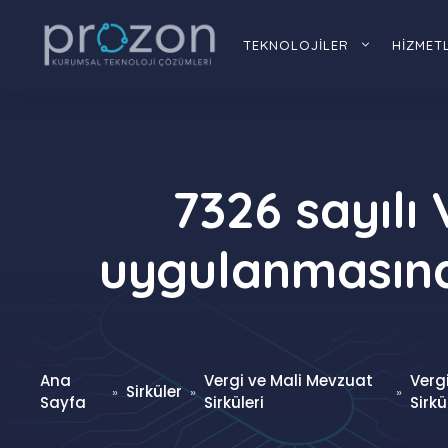
İçeriğe
atla
TEKNOLOJİLER
HİZMET
7326 sayılı
uygulanmasına 
Ana
Vergi ve Mali Mevzuat
Verg
Sirküler
»
»
»
Sayfa
Sirküleri
Sirkü