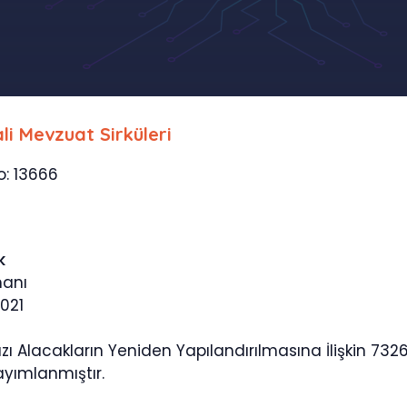
li Mevzuat Sirküleri
o: 13666
k
manı
021
Bazı Alacakların Yeniden Yapılandırılmasına İlişkin 7326
yımlanmıştır.