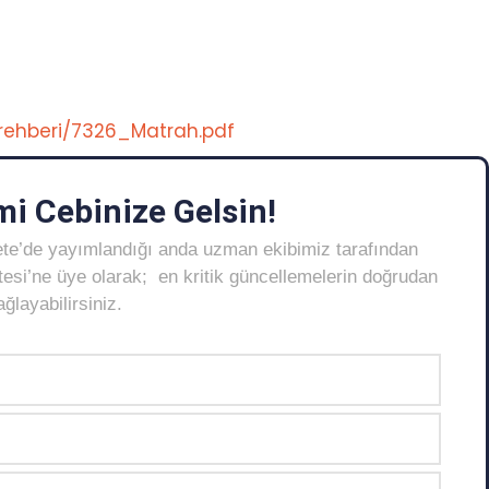
erehberi/7326_Matrah.pdf
i Cebinize Gelsin!
ete’de yayımlandığı anda uzman ekibimiz tarafından
Listesi’ne üye olarak; en kritik güncellemelerin doğrudan
layabilirsiniz.