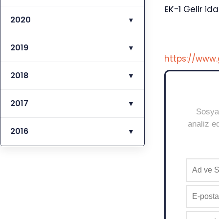
EK-1
Gelir id
2020
▼
2019
▼
https://www.
2018
▼
2017
▼
Sosyal
analiz ed
2016
▼