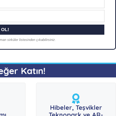
an sirküler listesinden çıkabilirsiniz.
eğer Katın!
e
Hibeler, Teşvikler
ımı
Teknopark ve AR-