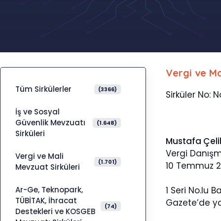
Vergi ve Ma
Tüm Sirkülerler
(3366)
Sirküler No: N
İş ve Sosyal
Güvenlik Mevzuatı
(1.648)
Sirküleri
Mustafa Çeli
Vergi Danış
Vergi ve Mali
(1.701)
10 Temmuz 2
Mevzuat Sirküleri
Ar-Ge, Teknopark,
1 Seri No.lu 
TÜBİTAK, İhracat
Gazete’de ya
(74)
Destekleri ve KOSGEB