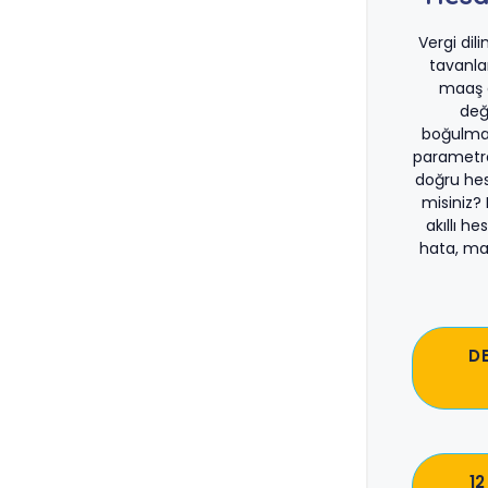
Vergi dil
tavanla
maaş d
değ
boğulma
parametre
doğru he
misiniz?
akıllı he
hata, ma
D
12