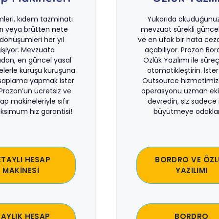
imleri, kıdem tazminatı
Yukarıda okuduğunuz 
rı veya brütten nete
mevzuat sürekli güncel
önüşümleri her yıl
ve en ufak bir hata ceza
işiyor. Mevzuata
açabiliyor. Prozon Bor
dan, en güncel yasal
Özlük Yazılımı ile süreçl
lerle kuruşu kuruşuna
otomatikleştirin. İste
saplama yapmak ister
Outsource hizmetimiz
 Prozon’un ücretsiz ve
operasyonu uzman eki
sap makineleriyle sıfır
devredin, siz sadece i
ksimum hız garantisi!
büyütmeye odaklan
ETAYLI HESAP
BORDRO VE ÖZL
MAKİNESİ
YAZILIMI
 AYLIK HESAP
BORDRO