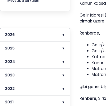
Mevzuatı Sirküleri
Kanun kapsam
Gelir İdares
olmak üzere m
Rehberde,
2026
▼
Gelir/k
2025
▼
Gelir/k
Katma 
2024
▼
Kanun’
Matrah
Matrah
2023
▼
gibi genel bi
2022
▼
Rehbere, Sirkü
2021
▼