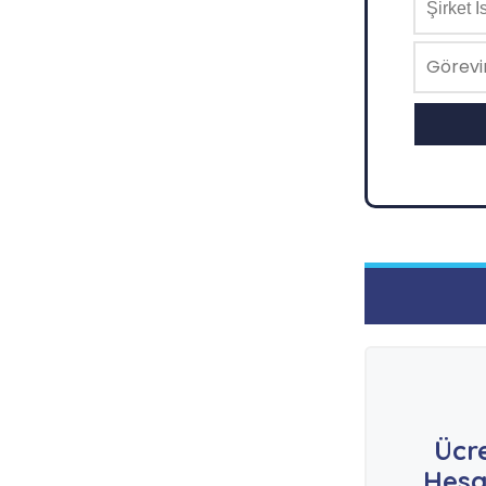
Ücr
Hesa