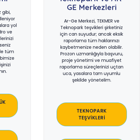
GE Merkezleri
gibi,
leniyor
Ar-Ge Merkezi, TEKMER ve
lara yol
Teknopark teşvikleri şirketiniz
dro ve
için can suyudur; ancak eksik
erinizi
raporlama tüm haklarınızı
rseniz
kaybetmenize neden olabilir.
le tüm
Prozon uzmanlığıyla başvuru,
bimize
proje yönetimi ve muafiyet
şinizi
raporlama süreçlerinizi uçtan
ın.
uca, yasalara tam uyumlu
şekilde yönetelim.
ÜK
TEKNOPARK
TEŞVİKLERİ