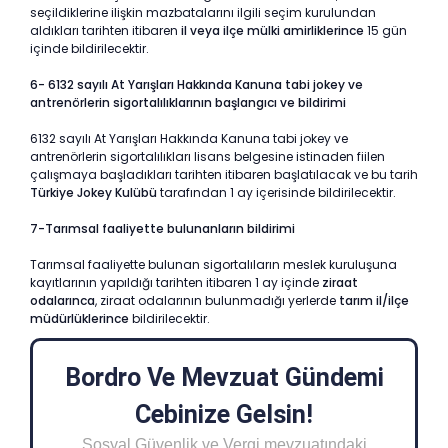
seçildiklerine ilişkin mazbatalarını ilgili seçim kurulundan
aldıkları tarihten itibaren
il veya ilçe mülki amirliklerince
15 gün
içinde bildirilecektir.
6- 6132 sayılı At Yarışları Hakkında Kanuna tabi jokey ve
antrenörlerin sigortalılıklarının başlangıcı ve bildirimi
6132 sayılı At Yarışları Hakkında Kanuna tabi jokey ve
antrenörlerin sigortalılıkları lisans belgesine istinaden fiilen
çalışmaya başladıkları tarihten itibaren başlatılacak ve bu tarih
Türkiye Jokey Kulübü
tarafından 1 ay içerisinde bildirilecektir.
7-Tarımsal faaliyette bulunanların bildirimi
Tarımsal faaliyette bulunan sigortalıların meslek kuruluşuna
kayıtlarının yapıldığı tarihten itibaren 1 ay içinde
ziraat
odalarınca
, ziraat odalarının bulunmadığı yerlerde
tarım il/ilçe
müdürlüklerince
bildirilecektir.
Bordro Ve Mevzuat Gündemi
Cebinize Gelsin!
Sosyal Güvenlik ve Vergi mevzuatındaki