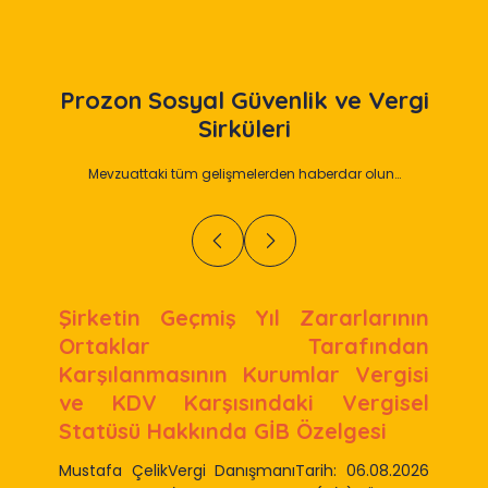
Prozon
Sosyal Güvenlik ve Vergi
Sirküleri
Mevzuattaki tüm gelişmelerden haberdar olun…
 Yıl Zararlarının
90 Seri No.lu Emlak V
Tarafından
Genel Tebliği Yayımla
 Kurumlar Vergisi
Emlak Vergisine
ındaki Vergisel
Metrekare Normal İn
 GİB Özelgesi
Bedelleri Açıklandı
ışmanıTarih: 06.08.2026
Mustafa ÇelikVergi Danışman