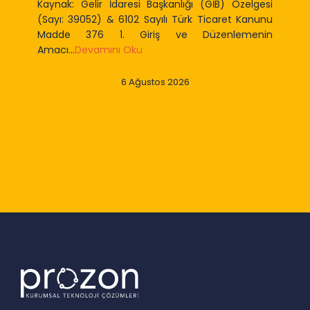
Başkanlığı (GİB) Özelgesi
Kaynak: 06.08.2026 Tarihli ve
ayılı Türk Ticaret Kanunu
Gazete (Emlak Vergisi Kanun
iş ve Düzenlemenin
Seri No: 90) 1. Giriş ve Düzen
Oku
tos 2026
6 Ağustos 20
Slide 3 of 9