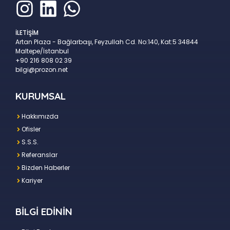
İLETİŞİM
Artan Plaza - Bağlarbaşı, Feyzullah Cd. No:140, Kat:5 34844
Maltepe/İstanbul
+90 216 808 02 39
bilgi@prozon.net
KURUMSAL
Hakkımızda
Ofisler
S.S.S.
Referanslar
Bizden Haberler
Kariyer
BİLGİ EDİNİN