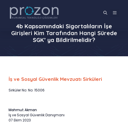
İçeriğe
atla
MENÜ
4b Kapsamındaki Sigortalıların İşe
Girişleri Kim Tarafından Hangi Sürede
SGK’ ya Bildirilmelidir?
İş ve Sosyal Güvenlik Mevzuatı Sirküleri
Sirküler No: No: 15006
Mahmut Akman
İş ve Sosyal Güvenlik Danışmanı
07 Ekim 2023