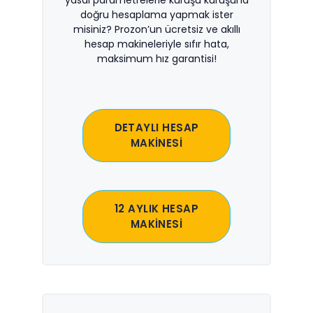
yasal parametrelerle kuruşu kuruşuna
doğru hesaplama yapmak ister
misiniz? Prozon’un ücretsiz ve akıllı
hesap makineleriyle sıfır hata,
maksimum hız garantisi!
DETAYLI HESAP
MAKİNESİ
12 AYLIK HESAP
MAKİNESİ