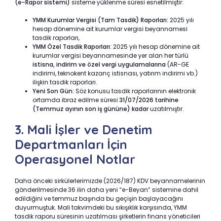
(e-Rapor sistemi)
sisteme yüklenme süresi esnetilmiştir:
YMM Kurumlar Vergisi (Tam Tasdik) Raporları:
2025 yılı
hesap dönemine ait kurumlar vergisi beyannamesi
tasdik raporları,
YMM Özel Tasdik Raporları:
2025 yılı hesap dönemine ait
kurumlar vergisi beyannamesinde yer alan her türlü
istisna, indirim ve özel vergi uygulamalarına
(AR-GE
indirimi, teknokent kazanç istisnası, yatırım indirimi vb.)
ilişkin tasdik raporları.
Yeni Son Gün:
Söz konusu tasdik raporlarının elektronik
ortamda ibraz edilme süresi
31/07/2026 tarihine
(Temmuz ayının son iş gününe) kadar
uzatılmıştır.
3. Mali İşler ve Denetim
Departmanları İçin
Operasyonel Notlar
Daha önceki sirkülerlerimizde (2026/187) KDV beyannamelerinin
gönderilmesinde 36 ilin daha yeni “e-Beyan” sistemine dahil
edildiğini ve temmuz başında bu geçişin başlayacağını
duyurmuştuk. Mali takvimdeki bu sıkışıklık karşısında, YMM
tasdik raporu süresinin uzatılması şirketlerin finans yöneticileri