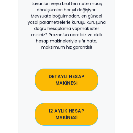
tavanları veya brütten nete maaş
dönüşümleri her yıl değişiyor.
Mevzuata boğulmadan, en güncel
yasal parametrelerle kuruşu kuruşuna
doğru hesaplama yapmak ister
misiniz? Prozon’un ücretsiz ve akıllı
hesap makineleriyle sıfır hata,
maksimum hız garantisi!
DETAYLI HESAP
MAKİNESİ
12 AYLIK HESAP
MAKİNESİ