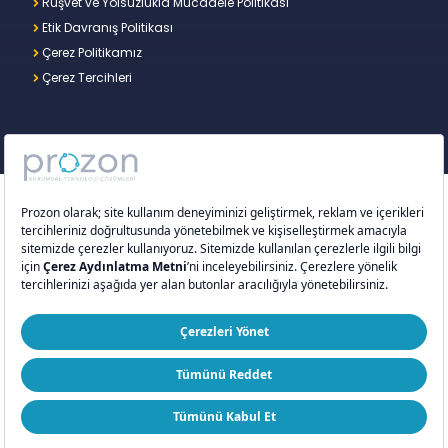
Rüşvet ve Yolsuzlukla Mücadele Politikası
Etik Davranış Politikası
Çerez Politikamız
Çerez Tercihleri
Copyright © 2026 – Prozon. Prozon markası ve
Prozon Kurumsal Teknoloji Çözümleri Anonim
Şirketi,
Proventus Danışmanlık Limited Şirketi
’nin
tescilli markası ve teknoloji şirketidir.
ISO 9001:2015
ISO/IEC 27001:2022
ISO 20000-1:2018