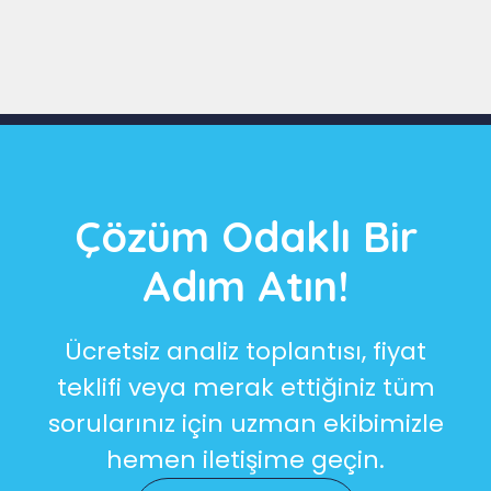
Slide 3 of 9
Çözüm Odaklı Bir
Adım Atın!
Ücretsiz analiz toplantısı, fiyat
teklifi veya merak ettiğiniz tüm
sorularınız için uzman ekibimizle
hemen iletişime geçin.