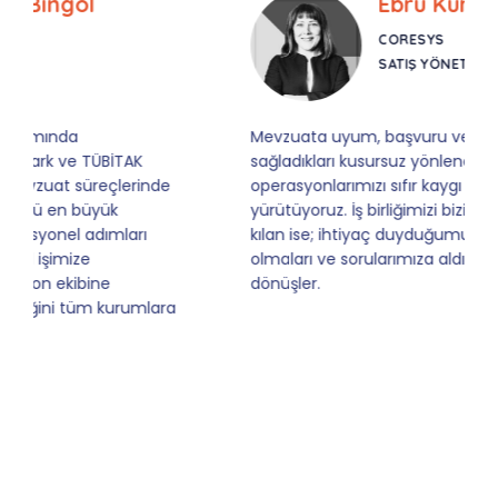
Ebru Kural
CORESYS
SATIŞ YÖNETICISI
Mevzuata uyum, başvuru ve izleme adımlarında
sağladıkları kusursuz yönlendirme sayesinde artık
operasyonlarımızı sıfır kaygı ve tam güvenle
yürütüyoruz. İş birliğimizi bizim için asıl değerli
kılan ise; ihtiyaç duyduğumuz her an ulaşılabilir
olmaları ve sorularımıza aldığımız hızlı geri
dönüşler.
Slide 4 of 9