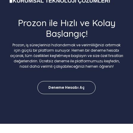
Prozon ile Hızlı ve Kolay
Başlangıç!
Prozon, iş süreçlerinizi hızlandırmak ve verimliliğinizi artırmak
için güçlü bir platform sunuyor. Hemen bir deneme hesabı
açarak, tüm özellikleri keşfetmeye başlayın ve size özel fırsatları
değerlendirin. Ücretsiz deneme ile platformumuzu keşfedin,
nasıl daha verimli çalışabileceğinizi hemen öğrenin!
Deneme Hesabı Aç