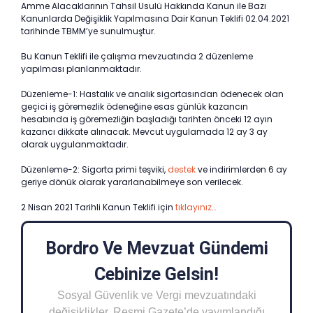
Amme Alacaklarının Tahsil Usulü Hakkında Kanun ile Bazı
Kanunlarda Değişiklik Yapılmasına Dair Kanun Teklifi 02.04.2021
tarihinde TBMM’ye sunulmuştur.
Bu Kanun Teklifi ile çalışma mevzuatında 2 düzenleme
yapılması planlanmaktadır.
Düzenleme-1: Hastalık ve analık sigortasından ödenecek olan
geçici iş göremezlik ödeneğine esas günlük kazancın
hesabında iş göremezliğin başladığı tarihten önceki 12 ayın
kazancı dikkate alınacak. Mevcut uygulamada 12 ay 3 ay
olarak uygulanmaktadır.
Düzenleme-2: Sigorta primi teşviki,
destek
ve indirimlerden 6 ay
geriye dönük olarak yararlanabilmeye son verilecek.
2 Nisan 2021 Tarihli Kanun Teklifi için
tıklayınız…
Bordro Ve Mevzuat Gündemi
Cebinize Gelsin!
Sosyal Güvenlik ve Vergi mevzuatındaki
değişiklikler, Resmi Gazete’de yayımlandığı