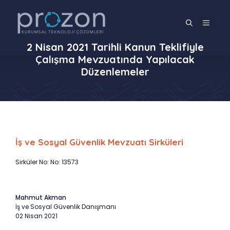
İçeriğe
atla
MENÜ
2 Nisan 2021 Tarihli Kanun Teklifiyle
Çalışma Mevzuatında Yapılacak
Düzenlemeler
İş ve Sosyal Güvenlik Mevzuatı Sirküleri
Sirküler No: No: 13573
Mahmut Akman
İş ve Sosyal Güvenlik Danışmanı
02 Nisan 2021