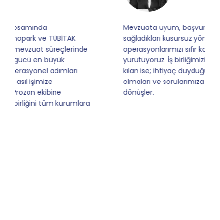
Mevzuata uyum, başvuru ve izleme adımlarında
sağladıkları kusursuz yönlendirme sayesinde artık
operasyonlarımızı sıfır kaygı ve tam güvenle
yürütüyoruz. İş birliğimizi bizim için asıl değerli
kılan ise; ihtiyaç duyduğumuz her an ulaşılabilir
olmaları ve sorularımıza aldığımız hızlı geri
dönüşler.
Slide 4 of 9