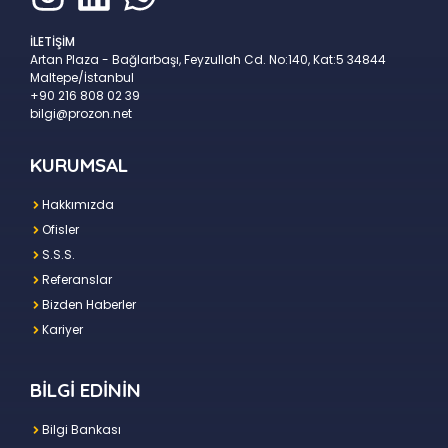
İLETİŞİM
Artan Plaza - Bağlarbaşı, Feyzullah Cd. No:140, Kat:5 34844
Maltepe/İstanbul
+90 216 808 02 39
bilgi@prozon.net
KURUMSAL
Hakkımızda
Ofisler
S.S.S.
Referanslar
Bizden Haberler
Kariyer
BİLGİ EDİNİN
Bilgi Bankası