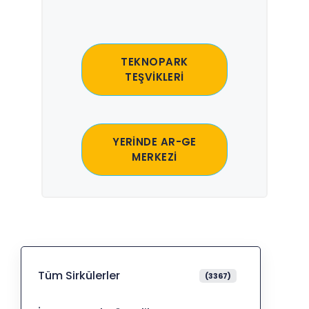
TEKNOPARK
TEŞVİKLERİ
YERİNDE AR-GE
MERKEZİ
Tüm Sirkülerler
(3367)