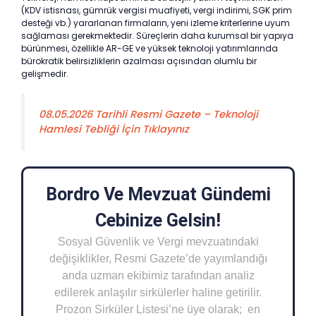
(KDV istisnası, gümrük vergisi muafiyeti, vergi indirimi, SGK prim
desteği vb.) yararlanan firmaların, yeni izleme kriterlerine uyum
sağlaması gerekmektedir. Süreçlerin daha kurumsal bir yapıya
bürünmesi, özellikle AR-GE ve yüksek teknoloji yatırımlarında
bürokratik belirsizliklerin azalması açısından olumlu bir
gelişmedir.
08.05.2026 Tarihli Resmi Gazete – Teknoloji
Hamlesi Tebliği İçin Tıklayınız
Bordro Ve Mevzuat Gündemi
Cebinize Gelsin!
Sosyal Güvenlik ve Vergi mevzuatındaki
değişiklikler, Resmi Gazete’de yayımlandığı
anda uzman ekibimiz tarafından analiz
edilerek anlaşılır sirkülerler haline getirilir.
Prozon Sirküler Listesi’ne üye olarak; en