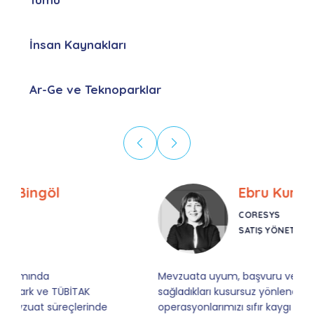
İnsan Kaynakları
Ar-Ge ve Teknoparklar
Ebru Kural
CORESYS
SATIŞ YÖNETICISI
Mevzuata uyum, başvuru ve izleme adımlarında
sağladıkları kusursuz yönlendirme sayesinde artık
operasyonlarımızı sıfır kaygı ve tam güvenle