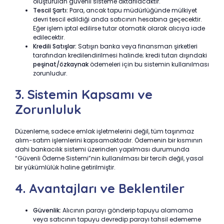
oluşturulan güvenli sisteme aktarılacaktır.
Tescil Şartı:
Para, ancak tapu müdürlüğünde mülkiyet
devri tescil edildiği anda satıcının hesabına geçecektir.
Eğer işlem iptal edilirse tutar otomatik olarak alıcıya iade
edilecektir.
Kredili Satışlar:
Satışın banka veya finansman şirketleri
tarafından kredilendirilmesi halinde; kredi tutarı dışındaki
peşinat/özkaynak
ödemeleri için bu sistemin kullanılması
zorunludur.
3. Sistemin Kapsamı ve
Zorunluluk
Düzenleme, sadece emlak işletmelerini değil, tüm taşınmaz
alım-satım işlemlerini kapsamaktadır. Ödemenin bir kısmının
dahi bankacılık sistemi üzerinden yapılması durumunda
“Güvenli Ödeme Sistemi”nin kullanılması bir tercih değil, yasal
bir yükümlülük haline getirilmiştir.
4. Avantajları ve Beklentiler
Güvenlik:
Alıcının parayı gönderip tapuyu alamama
veya satıcının tapuyu devredip parayı tahsil edememe