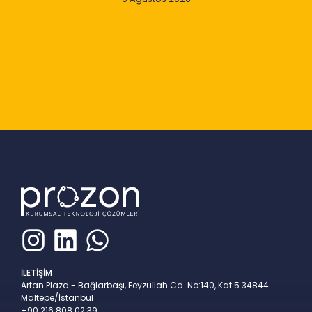
Slide 2 of 9
İLETİŞİM
Artan Plaza - Bağlarbaşı, Feyzullah Cd. No:140, Kat:5 34844
Maltepe/İstanbul
+90 216 808 02 39