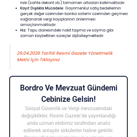
riski (sahte dekont vb.) tamamen ortadan kalkmaktadır.
Kayıt Dışılıkla Mücadele:
Gayrimenkul satış bedellerinin
gerçek değer üzerinden banka sistemi üzerinden geçmesi
sağlanarak vergi kayıplarının önlenmesi
amaçlanmaktadır.
Hız:
Tapu dairesindeki nakit taşıma ve sayma gibi
zaman kaybettiren süreçler dijitalleşmektedir.
29.04.2026 Tarihli Resmi Gazete Yönetmelik
Metni İçin Tıklayınız
Bordro Ve Mevzuat Gündemi
Cebinize Gelsin!
Sosyal Güvenlik ve Vergi mevzuatındaki
değişiklikler, Resmi Gazete’de yayımlandığı
anda uzman ekibimiz tarafından analiz
edilerek anlaşılır sirkülerler haline getirilir.