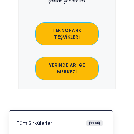
şekilde yönetelim.
TEKNOPARK
TEŞVİKLERİ
YERİNDE AR-GE
MERKEZİ
Tüm Sirkülerler
(3366)