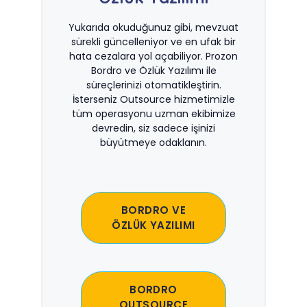
Yukarıda okuduğunuz gibi, mevzuat
sürekli güncelleniyor ve en ufak bir
hata cezalara yol açabiliyor. Prozon
Bordro ve Özlük Yazılımı ile
süreçlerinizi otomatikleştirin.
İsterseniz Outsource hizmetimizle
tüm operasyonu uzman ekibimize
devredin, siz sadece işinizi
büyütmeye odaklanın.
BORDRO VE
ÖZLÜK YAZILIMI
BORDRO
OUTSOURCE