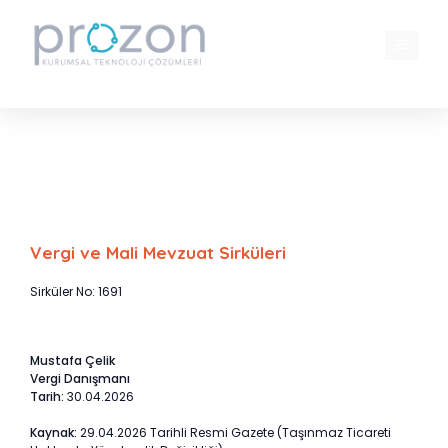
İçeriğe
atla
MENÜ
Taşınmaz Satışlarında “Güvenli Ödeme
Sistemi” Kullanımı Zorunlu Hale Geldi
Vergi ve Mali Mevzuat Sirküleri
Sirküler No: 1691
Mustafa Çelik
Vergi Danışmanı
Tarih:
30.04.2026
Kaynak:
29.04.2026 Tarihli Resmi Gazete (Taşınmaz Ticareti