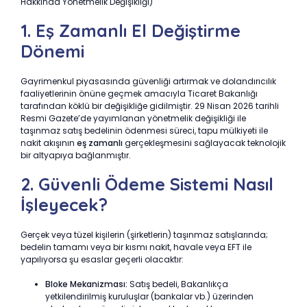
Hakkında Yönetmelik Değişikliği)
1. Eş Zamanlı El Değiştirme
Dönemi
Gayrimenkul piyasasında güvenliği artırmak ve dolandırıcılık
faaliyetlerinin önüne geçmek amacıyla Ticaret Bakanlığı
tarafından köklü bir değişikliğe gidilmiştir. 29 Nisan 2026 tarihli
Resmi Gazete’de yayımlanan yönetmelik değişikliği ile
taşınmaz satış bedelinin ödenmesi süreci, tapu mülkiyeti ile
nakit akışının
eş zamanlı
gerçekleşmesini sağlayacak teknolojik
bir altyapıya bağlanmıştır.
2. Güvenli Ödeme Sistemi Nasıl
İşleyecek?
Gerçek veya tüzel kişilerin (şirketlerin) taşınmaz satışlarında;
bedelin tamamı veya bir kısmı nakit, havale veya EFT ile
yapılıyorsa şu esaslar geçerli olacaktır:
Bloke Mekanizması:
Satış bedeli, Bakanlıkça
yetkilendirilmiş kuruluşlar (bankalar vb.) üzerinden