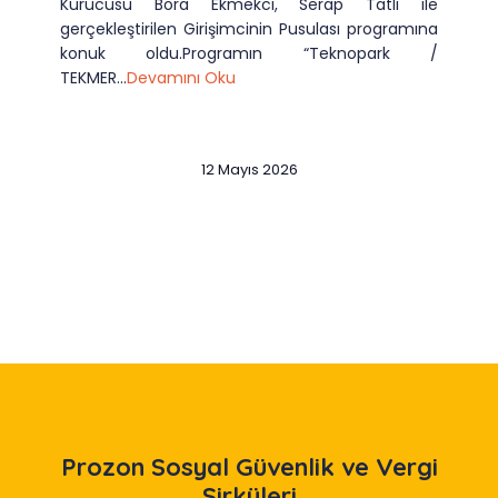
Kurucusu Bora Ekmekci, Serap Tatlı ile
gerçekleştirilen Girişimcinin Pusulası programına
konuk oldu.Programın “Teknopark /
TEKMER...
Devamını Oku
12 Mayıs 2026
Slide 2 of 12
Prozon
Sosyal Güvenlik ve Vergi
Sirküleri