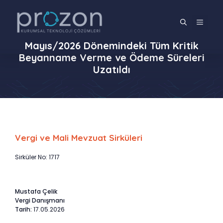
İçeriğe
atla
MENÜ
Mayıs/2026 Dönemindeki Tüm Kritik
Beyanname Verme ve Ödeme Süreleri
Uzatıldı
Vergi ve Mali Mevzuat Sirküleri
Sirküler No: 1717
Mustafa Çelik
Vergi Danışmanı
Tarih:
17.05.2026