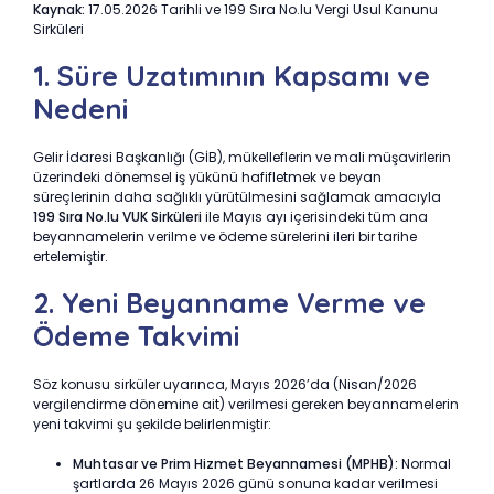
Kaynak:
17.05.2026 Tarihli ve 199 Sıra No.lu Vergi Usul Kanunu
Sirküleri
1. Süre Uzatımının Kapsamı ve
Nedeni
Gelir İdaresi Başkanlığı (GİB), mükelleflerin ve mali müşavirlerin
üzerindeki dönemsel iş yükünü hafifletmek ve beyan
süreçlerinin daha sağlıklı yürütülmesini sağlamak amacıyla
199 Sıra No.lu VUK Sirküleri
ile Mayıs ayı içerisindeki tüm ana
beyannamelerin verilme ve ödeme sürelerini ileri bir tarihe
ertelemiştir.
2. Yeni Beyanname Verme ve
Ödeme Takvimi
Söz konusu sirküler uyarınca, Mayıs 2026’da (Nisan/2026
vergilendirme dönemine ait) verilmesi gereken beyannamelerin
yeni takvimi şu şekilde belirlenmiştir:
Muhtasar ve Prim Hizmet Beyannamesi (MPHB):
Normal
şartlarda 26 Mayıs 2026 günü sonuna kadar verilmesi