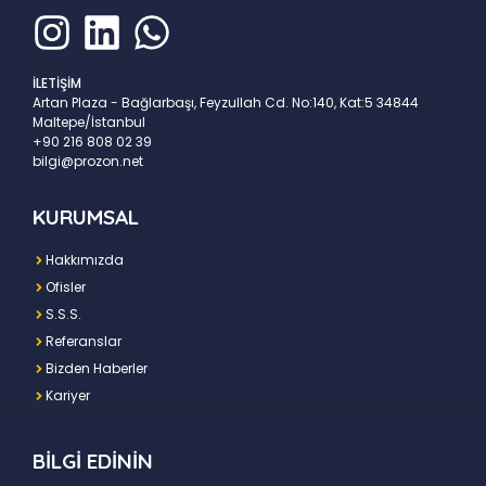
İLETİŞİM
Artan Plaza - Bağlarbaşı, Feyzullah Cd. No:140, Kat:5 34844
Maltepe/İstanbul
+90 216 808 02 39
bilgi@prozon.net
KURUMSAL
Hakkımızda
Ofisler
S.S.S.
Referanslar
Bizden Haberler
Kariyer
BİLGİ EDİNİN