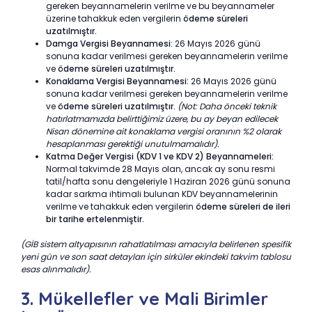
gereken beyannamelerin verilme ve bu beyannameler
üzerine tahakkuk eden vergilerin
ödeme süreleri
uzatılmıştır.
Damga Vergisi Beyannamesi:
26 Mayıs 2026 günü
sonuna kadar verilmesi gereken beyannamelerin verilme
ve
ödeme süreleri uzatılmıştır.
Konaklama Vergisi Beyannamesi:
26 Mayıs 2026 günü
sonuna kadar verilmesi gereken beyannamelerin verilme
ve
ödeme süreleri uzatılmıştır.
(Not: Daha önceki teknik
hatırlatmamızda belirttiğimiz üzere, bu ay beyan edilecek
Nisan dönemine ait konaklama vergisi oranının %2 olarak
hesaplanması gerektiği unutulmamalıdır).
Katma Değer Vergisi (KDV 1 ve KDV 2) Beyannameleri:
Normal takvimde 28 Mayıs olan, ancak ay sonu resmi
tatil/hafta sonu dengeleriyle 1 Haziran 2026 günü sonuna
kadar sarkma ihtimali bulunan KDV beyannamelerinin
verilme ve tahakkuk eden vergilerin
ödeme süreleri de ileri
bir tarihe ertelenmiştir.
(GİB sistem altyapısının rahatlatılması amacıyla belirlenen spesifik
yeni gün ve son saat detayları için sirküler ekindeki takvim tablosu
esas alınmalıdır).
3. Mükellefler ve Mali Birimler