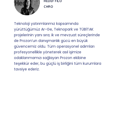
CORESYS
SATIŞ YÖNETICISI
Mevzuata uyum, başvuru ve izleme adımlarında
sağladıkları kusursuz yönlendirme sayesinde artık
operasyonlarımızı sıfır kaygı ve tam güvenle
yürütüyoruz. İş birliğimizi bizim için asıl değerli
kılan ise; ihtiyaç duyduğumuz her an ulaşılabilir
olmaları ve sorularımıza aldığımız hızlı geri
dönüşler.
Slide 4 of 9