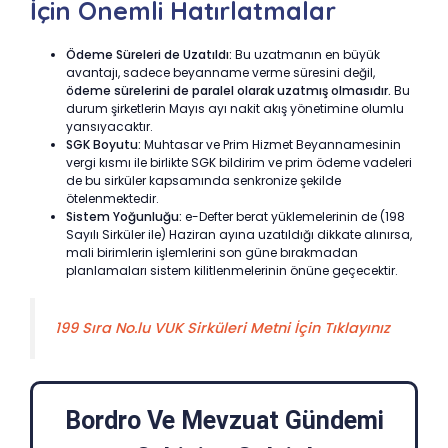
İçin Önemli Hatırlatmalar
Ödeme Süreleri de Uzatıldı:
Bu uzatmanın en büyük
avantajı, sadece beyanname verme süresini değil,
ödeme sürelerini de paralel olarak uzatmış olmasıdır.
Bu
durum şirketlerin Mayıs ayı nakit akış yönetimine olumlu
yansıyacaktır.
SGK Boyutu:
Muhtasar ve Prim Hizmet Beyannamesinin
vergi kısmı ile birlikte SGK bildirim ve prim ödeme vadeleri
de bu sirküler kapsamında senkronize şekilde
ötelenmektedir.
Sistem Yoğunluğu:
e-Defter berat yüklemelerinin de (198
Sayılı Sirküler ile) Haziran ayına uzatıldığı dikkate alınırsa,
mali birimlerin işlemlerini son güne bırakmadan
planlamaları sistem kilitlenmelerinin önüne geçecektir.
199 Sıra No.lu VUK Sirküleri Metni İçin Tıklayınız
Bordro Ve Mevzuat Gündemi