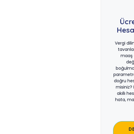
Ücr
Hesa
Vergi dil
tavanla
maaş d
değ
boğulma
parametre
doğru he
misiniz?
akıllı he
hata, ma
D