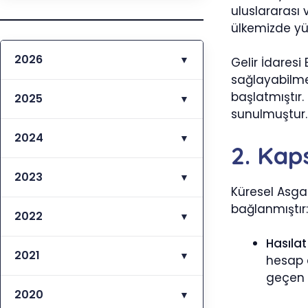
uluslararası 
ülkemizde yür
2026
▼
Gelir İdaresi
sağlayabilmes
başlatmıştır
2025
▼
sunulmuştur.
2024
▼
2. Kap
2023
▼
Küresel Asgar
bağlanmıştır:
2022
▼
Hasılat 
2021
▼
hesap 
geçen ç
2020
▼