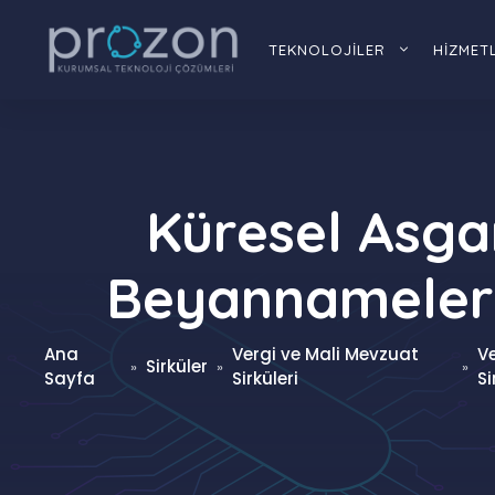
İçeriğe
atla
TEKNOLOJİLER
HİZMET
Küresel Asga
Beyannameleri 
Ana
Vergi ve Mali Mevzuat
V
Sirküler
»
»
»
Sayfa
Sirküleri
Si