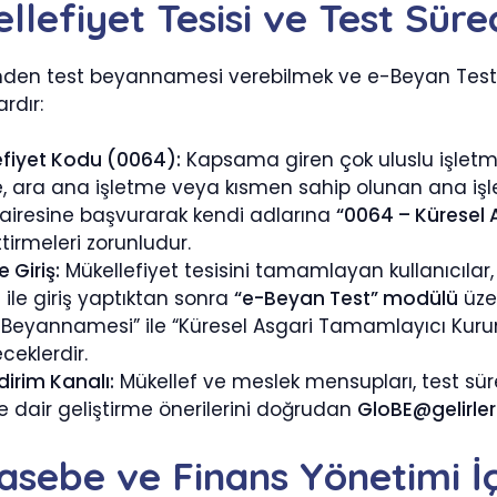
llefiyet Tesisi ve Test Süre
nden test beyannamesi verebilmek ve e-Beyan Test 
rdır:
efiyet Kodu (0064):
Kapsama giren çok uluslu işletme
e, ara ana işletme veya kısmen sahip olunan ana işle
dairesine başvurarak kendi adlarına
“0064 – Küresel 
ttirmeleri zorunludur.
 Giriş:
Mükellefiyet tesisini tamamlayan kullanıcılar, 
ri ile giriş yaptıktan sonra
“e-Beyan Test” modülü
üze
 Beyannamesi” ile “Küresel Asgari Tamamlayıcı Kurum
ceklerdir.
ldirim Kanalı:
Mükellef ve meslek mensupları, test süreci
 dair geliştirme önerilerini doğrudan
GloBE@gelirler
asebe ve Finans Yönetimi İç