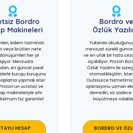
etsiz Bordro
Bordro v
p Makineleri
Özlük Yazıl
imleri, kıdem tazminatı
Yukarıda okuduğunuz 
rı veya brütten nete
mevzuat sürekli güncel
önüşümleri her yıl
ve en ufak bir hata ceza
işiyor. Mevzuata
açabiliyor. Prozon Bor
dan, en güncel yasal
Özlük Yazılımı ile süreçl
lerle kuruşu kuruşuna
otomatikleştirin. İste
saplama yapmak ister
Outsource hizmetimiz
 Prozon’un ücretsiz ve
operasyonu uzman eki
sap makineleriyle sıfır
devredin, siz sadece i
ksimum hız garantisi!
büyütmeye odaklan
ETAYLI HESAP
BORDRO VE ÖZL