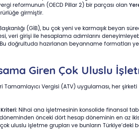
vergi reformunun (OECD Pillar 2) bir parçası olan
Yer
ürlüğe girmiştir.
 Başkanlığı (GİB), bu çok yeni ve karmaşık beyan sür
i, veri girişi ile hesaplama adımlarını deneyimleyeb
. Bu doğrultuda hazırlanan beyanname formatları y
sama Giren Çok Uluslu İşle
i Tamamlayıcı Vergisi (ATV) uygulaması, her şirketi 
Kriteri:
Nihai ana işletmesinin konsolide finansal tablo
döneminden önceki dört hesap döneminin en az iki
ok uluslu işletme grupları ve bunların Türkiye’deki b