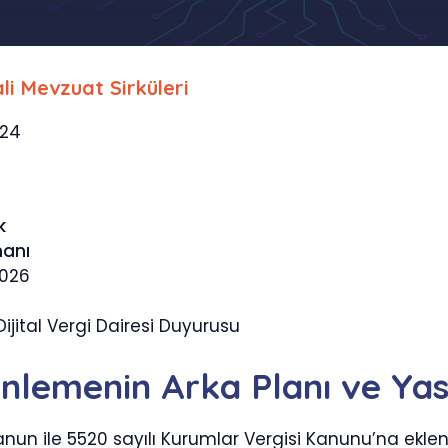
li Mevzuat Sirküleri
724
k
manı
2026
ijital Vergi Dairesi Duyurusu
enlemenin Arka Planı ve Ya
anun ile 5520 sayılı Kurumlar Vergisi Kanunu’na ekle