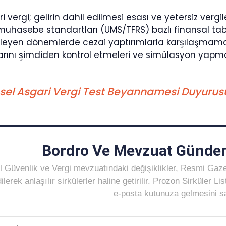
i vergi; gelirin dahil edilmesi esası ve yetersiz ver
muhasebe standartları (UMS/TFRS) bazlı finansal tabl
ilerleyen dönemlerde cezai yaptırımlarla karşılaşmam
arını şimdiden kontrol etmeleri ve simülasyon yapmal
sel Asgari Vergi Test Beyannamesi Duyurusu 
Bordro Ve Mevzuat Gündem
 Güvenlik ve Vergi mevzuatındaki değişiklikler, Resmi Gaz
ilerek anlaşılır sirkülerler haline getirilir. Prozon Sirküler 
e-posta kutunuza gelmesini sağ