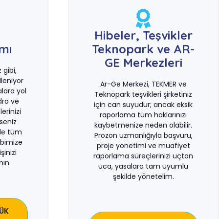
e
Hibeler, Teşvikler
ımı
Teknopark ve AR-
GE Merkezleri
gibi,
leniyor
Ar-Ge Merkezi, TEKMER ve
lara yol
Teknopark teşvikleri şirketiniz
dro ve
için can suyudur; ancak eksik
erinizi
raporlama tüm haklarınızı
rseniz
kaybetmenize neden olabilir.
le tüm
Prozon uzmanlığıyla başvuru,
bimize
proje yönetimi ve muafiyet
şinizi
raporlama süreçlerinizi uçtan
ın.
uca, yasalara tam uyumlu
şekilde yönetelim.
ÜK