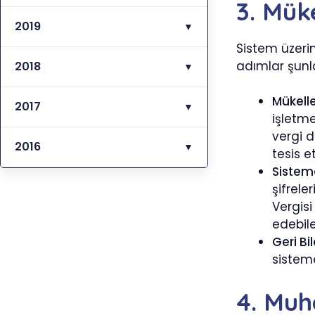
3. Müke
2019
▼
Sistem üzeri
adımlar şunla
2018
▼
Mükell
2017
▼
işletm
vergi 
2016
▼
tesis e
Sisteme
şifrele
Vergisi
edebile
Geri Bi
sisteme
4. Muh