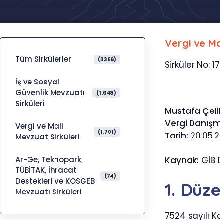
Vergi ve Ma
Tüm Sirkülerler
(3366)
Sirküler No: 1
İş ve Sosyal
Güvenlik Mevzuatı
(1.648)
Sirküleri
Mustafa Çeli
Vergi Danış
Vergi ve Mali
(1.701)
Tarih:
20.05.
Mevzuat Sirküleri
Ar-Ge, Teknopark,
Kaynak:
GİB D
TÜBİTAK, İhracat
(74)
Destekleri ve KOSGEB
1. Düz
Mevzuatı Sirküleri
7524 sayılı K