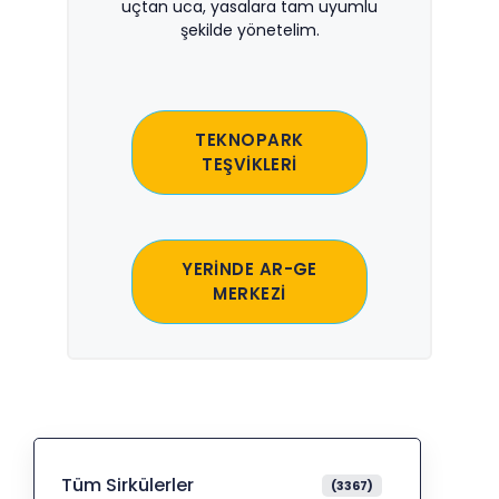
uçtan uca, yasalara tam uyumlu
şekilde yönetelim.
TEKNOPARK
TEŞVİKLERİ
YERİNDE AR-GE
MERKEZİ
Tüm Sirkülerler
(3367)