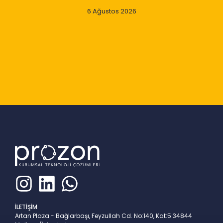
6 Ağustos 2026
Slide 2 of 9
İLETİŞİM
Artan Plaza - Bağlarbaşı, Feyzullah Cd. No:140, Kat:5 34844