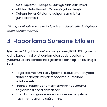
Aktif Toplamı:
Bilanço büyüklüğü sınırı artırılmıştır.
Yıllık Net Satış Hasılatı:
Ciro eşiği yükseltilmiştir.
Çalışan Sayısı:
Ortalama çalışan sayısı kriteri
güncellenmiştir.
(Not: Spesifik rakamsal sınırlar için Resmi Gazete ekindeki güncel
tablo baz alınmalıdır.)
3. Raporlama Sürecine Etkileri
İşletmenin “Büyük İşletme” sınıfına girmesi, BOBİ FRS uyarınca
daha kapsamlı dipnot açıklamaları ve ek raporlama
yükümlülüklerini beraberinde getirmektedir. Yapılan bu artışla
birlikte:
Birçok işletme
“Orta Boy İşletme”
statüsünü koruyarak
daha sadeleştirilmiş bir raporlama düzeninde
kalabilecektir.
Finansal tablo hazırlama maliyetlerinde tasarruf
sağlanması hedeflenmektedir.
Standartların güncel ekonomik verilere ve işletme
hacimlerine uyumu sağlanmıştır.