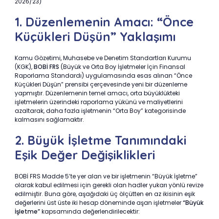
2026/23)
1. Düzenlemenin Amacı: “Önce
Küçükleri Düşün” Yaklaşımı
Kamu Gözetimi, Muhasebe ve Denetim Standartları Kurumu
(KGK),
BOBİ FRS
(Büyük ve Orta Boy İşletmeler İçin Finansal
Raporlama Standardı) uygulamasında esas alınan “Önce
Küçükleri Düşün” prensibi çerçevesinde yeni bir düzenleme
yapmıştır. Düzenlemenin temel amacı, orta büyüklükteki
işletmelerin üzerindeki raporlama yükünü ve maliyetlerini
azaltarak, daha fazla işletmenin “Orta Boy” kategorisinde
kalmasını sağlamaktır.
2. Büyük İşletme Tanımındaki
Eşik Değer Değişiklikleri
BOBİ FRS Madde 5’te yer alan ve bir işletmenin “Büyük İşletme”
olarak kabul edilmesi için gerekli olan hadler yukarı yönlü revize
edilmiştir. Buna göre, aşağıdaki üç ölçütten en az ikisinin eşik
değerlerini üst üste iki hesap döneminde aşan işletmeler
“Büyük
İşletme”
kapsamında değerlendirilecektir: