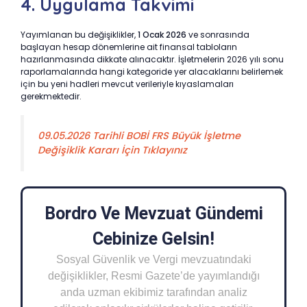
4. Uygulama Takvimi
Yayımlanan bu değişiklikler,
1 Ocak 2026
ve sonrasında
başlayan hesap dönemlerine ait finansal tabloların
hazırlanmasında dikkate alınacaktır. İşletmelerin 2026 yılı sonu
raporlamalarında hangi kategoride yer alacaklarını belirlemek
için bu yeni hadleri mevcut verileriyle kıyaslamaları
gerekmektedir.
09.05.2026 Tarihli BOBİ FRS Büyük İşletme
Değişiklik Kararı İçin Tıklayınız
Bordro Ve Mevzuat Gündemi
Cebinize Gelsin!
Sosyal Güvenlik ve Vergi mevzuatındaki
değişiklikler, Resmi Gazete’de yayımlandığı
anda uzman ekibimiz tarafından analiz