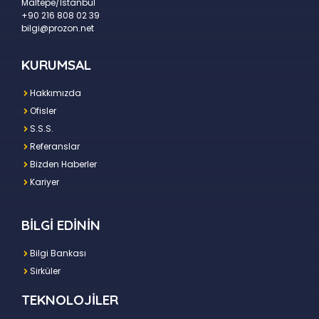
Maltepe/İstanbul
+90 216 808 02 39
bilgi@prozon.net
KURUMSAL
Hakkımızda
Ofisler
S.S.S.
Referanslar
Bizden Haberler
Kariyer
BİLGİ EDİNİN
Bilgi Bankası
Sirküler
TEKNOLOJİLER