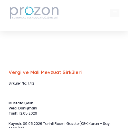
İçeriğe
atla
MENÜ
BOBİ FRS Kapsamında “Büyük İşletme”
Eşik Değerleri Güncellendi
Vergi ve Mali Mevzuat Sirküleri
Sirküler No: 1712
Mustafa Çelik
Vergi
Danışmanı
Tarih:
12.05.2026
Kaynak:
09.05.2026 Tarihli Resmi Gazete (KGK Kararı – Sayı: