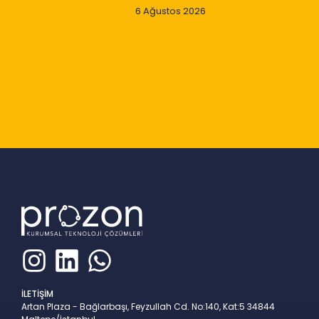
6 Ağustos 2026
Slide 2 of 9
İLETİŞİM
Artan Plaza - Bağlarbaşı, Feyzullah Cd. No:140, Kat:5 34844