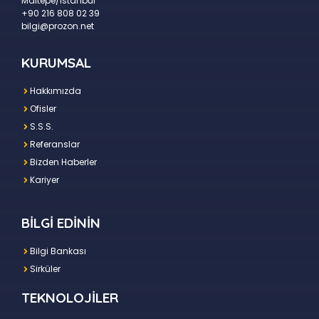
Maltepe/İstanbul
+90 216 808 02 39
bilgi@prozon.net
KURUMSAL
Hakkımızda
Ofisler
S.S.S.
Referanslar
Bizden Haberler
Kariyer
BİLGİ EDİNİN
Bilgi Bankası
Sirküler
TEKNOLOJİLER