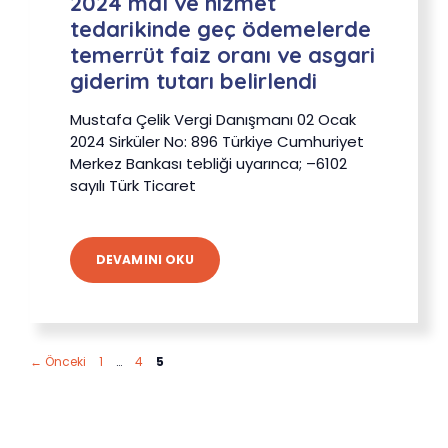
2024 mal ve hizmet
tedarikinde geç ödemelerde
temerrüt faiz oranı ve asgari
giderim tutarı belirlendi
Mustafa Çelik Vergi Danışmanı 02 Ocak
2024 Sirküler No: 896 Türkiye Cumhuriyet
Merkez Bankası tebliği uyarınca; –6102
sayılı Türk Ticaret
DEVAMINI OKU
Sayfa
Sayfa
Sayfa
←
Önceki
1
…
4
5