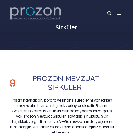
İçeriğe
atla
MENÜ
Sirküler
PROZON MEVZUAT
SİRKÜLERİ
İnsan Kaynakları, bordro ve finans süreçlerini yönetirken
mevzuatın hızına yetişmek zorlayıcı olabilir. Resmi
Gazete'nin karmaşık hukuki dilinde kaybolmanıza gerek
yok. Prozon Mevzuat Sirküleri sayfası; iş hukuku, SGK
teşvikleri, vergi dilimleri ve Ar-Ge mevzuatında yaşanan
tüm değişiklikleri anlık olarak takip edebileceğiniz güvenilir
rehberinizdir.