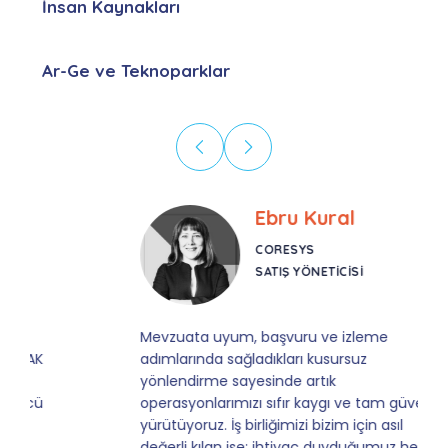
İnsan Kaynakları
Ar-Ge ve Teknoparklar
Ebru Kural
CORESYS
SATIŞ YÖNETICISI
Mevzuata uyum, başvuru ve izleme
adımlarında sağladıkları kusursuz
yönlendirme sayesinde artık
operasyonlarımızı sıfır kaygı ve tam güvenle
yürütüyoruz. İş birliğimizi bizim için asıl
değerli kılan ise; ihtiyaç duyduğumuz her an