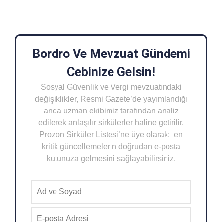
Bordro Ve Mevzuat Gündemi
Cebinize Gelsin!
Sosyal Güvenlik ve Vergi mevzuatındaki
değişiklikler, Resmi Gazete’de yayımlandığı
anda uzman ekibimiz tarafından analiz
edilerek anlaşılır sirkülerler haline getirilir.
Prozon Sirküler Listesi’ne üye olarak; en
kritik güncellemelerin doğrudan e-posta
kutunuza gelmesini sağlayabilirsiniz.